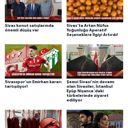
Sivas konut satışlarında
Sivas'ta Artan Nüfus
önemli düşüş var
Yoğunluğu Aperatif
Seçeneklere İlgiyi Artırdı!
Sivasspor'un Emirhan kararı
Şemsi Sivasi'nin devamı
tartışılıyor!
olan Sivasiler, İstanbul
Eyüp Nişanca'daki
türbelerinde ziyaret
ediliyor