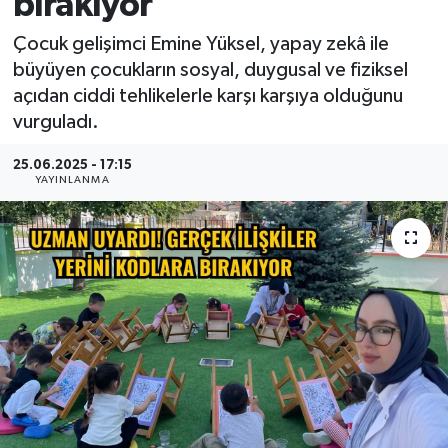
bırakıyor
MAGAZİN
Çocuk gelişimci Emine Yüksel, yapay zekâ ile
büyüyen çocukların sosyal, duygusal ve fiziksel
ÖZEL HABER
açıdan ciddi tehlikelerle karşı karşıya olduğunu
vurguladı.
RESMİ İLANLAR
25.06.2025 - 17:15
YAYINLANMA
SAĞLIK
SİYASET
SOSYAL YARDIMLAR
SPONSORLU YAZI
SPOR
TEKNOLOJİ