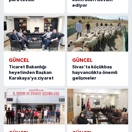
ediyor
GÜNCEL
GÜNCEL
Ticaret Bakanlığı
Sivas'ta küçükbaş
heyetinden Başkan
hayvancılıkta önemli
Karakaya’ya ziyaret
gelişmeler