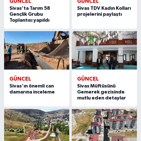
GÜNCEL
GÜNCEL
Sivas'ta Tarım 58
Sivas TDV Kadın Kolları
Gençlik Grubu
projelerini paylaştı
Toplantısı yapıldı
GÜNCEL
GÜNCEL
Sivas'ın önemli can
Sivas Müftüsünü
damarına inceleme
Gemerek gezisinde
mutlu eden detaylar