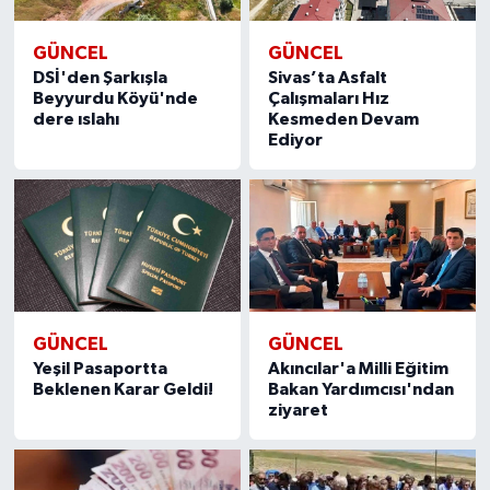
GÜNCEL
GÜNCEL
DSİ'den Şarkışla
Sivas’ta Asfalt
Beyyurdu Köyü'nde
Çalışmaları Hız
dere ıslahı
Kesmeden Devam
Ediyor
GÜNCEL
GÜNCEL
Yeşil Pasaportta
Akıncılar'a Milli Eğitim
Beklenen Karar Geldi!
Bakan Yardımcısı'ndan
ziyaret