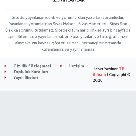
RESMİ İLANLAR
Sitede yayınlanan içerik ve yorumlardan yazarları sorumludur.
Yayınlanan yorumlardan Sivas Haber - Sivas Haberleri - Sivas Son
Dakika sorumlu tutulamaz. Sitedeki tüm harici linkler ayrı bir sayfada
açılır. Sitemizde yayınlanan haber, köşe yazıları ve fotoğraflar izin
alınmaksızın kaynak gösterilse dahi, herhangi bir ortamda
kullanılamaz ve yayınlanamaz
Gizlilik Sözleşmesi
İletişim
Haber Yazılımı:
TE
Topluluk Kuralları
Bilişim
| Copyright ©
Yayın İlkeleri
2026