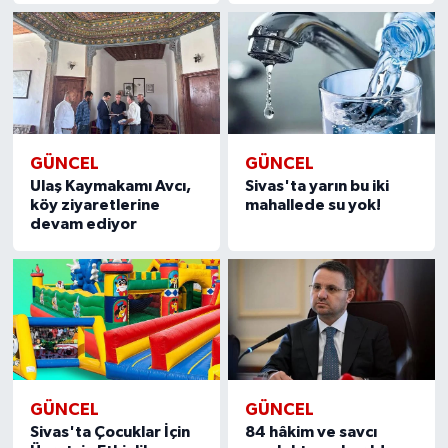
GÜNCEL
GÜNCEL
Ulaş Kaymakamı Avcı,
Sivas'ta yarın bu iki
köy ziyaretlerine
mahallede su yok!
devam ediyor
GÜNCEL
GÜNCEL
Sivas'ta Çocuklar İçin
84 hâkim ve savcı