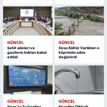
GÜNCEL
GÜNCEL
Şehit aileleri ve
Sivas Kültür Varlıkları o
gazilerin hakları kabul
köprünün adını
edildi
değiştirdi
GÜNCEL
GÜNCEL
Sivas'ta Su İsrafına
Sivaslılar Dikkat!