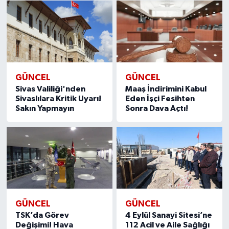
GÜNCEL
GÜNCEL
Sivas Valiliği'nden
Maaş İndirimini Kabul
Sivaslılara Kritik Uyarı!
Eden İşçi Fesihten
Sakın Yapmayın
Sonra Dava Açtı!
GÜNCEL
GÜNCEL
TSK’da Görev
4 Eylül Sanayi Sitesi’ne
Değişimi! Hava
112 Acil ve Aile Sağlığı