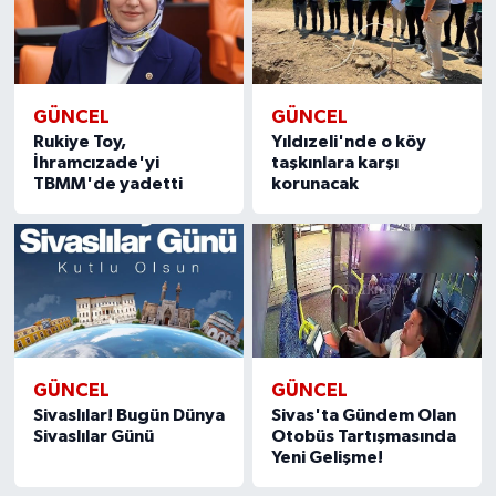
GÜNCEL
GÜNCEL
Rukiye Toy,
Yıldızeli'nde o köy
İhramcızade'yi
taşkınlara karşı
TBMM'de yadetti
korunacak
GÜNCEL
GÜNCEL
Sivaslılar! Bugün Dünya
Sivas'ta Gündem Olan
Sivaslılar Günü
Otobüs Tartışmasında
Yeni Gelişme!