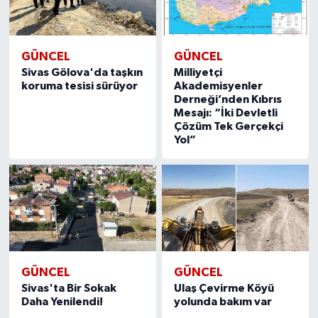
GÜNCEL
GÜNCEL
Sivas Gölova'da taşkın
Milliyetçi
koruma tesisi sürüyor
Akademisyenler
Derneği’nden Kıbrıs
Mesajı: “İki Devletli
Çözüm Tek Gerçekçi
Yol”
GÜNCEL
GÜNCEL
Sivas'ta Bir Sokak
Ulaş Çevirme Köyü
Daha Yenilendi!
yolunda bakım var