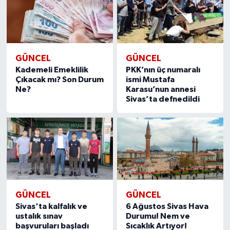
GÜNCEL
GÜNCEL
Kademeli Emeklilik
PKK’nın üç numaralı
Çıkacak mı? Son Durum
ismi Mustafa
Ne?
Karasu’nun annesi
Sivas’ta defnedildi
GÜNCEL
GÜNCEL
Sivas'ta kalfalık ve
6 Ağustos Sivas Hava
ustalık sınav
Durumu! Nem ve
başvuruları başladı
Sıcaklık Artıyor!