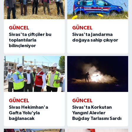
YAŞAM
GÜNCEL
GÜNCEL
Sivas'ta çiftçiler bu
Sivas'ta Jandarma
toplantılarla
doğaya sahip çıkıyor
bilinçleniyor
GÜNCEL
GÜNCEL
Sivas Hekimhan'a
Sivas'ta Korkutan
Gafta Yolu'yla
Yangın! Alevler
bağlanacak
Buğday Tarlasını Sardı