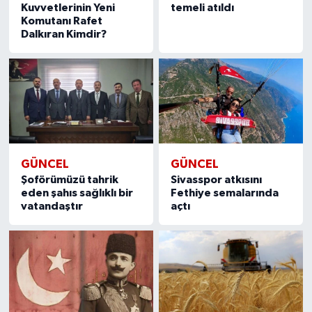
Kuvvetlerinin Yeni
temeli atıldı
Komutanı Rafet
Dalkıran Kimdir?
GÜNCEL
GÜNCEL
Şoförümüzü tahrik
Sivasspor atkısını
eden şahıs sağlıklı bir
Fethiye semalarında
vatandaştır
açtı