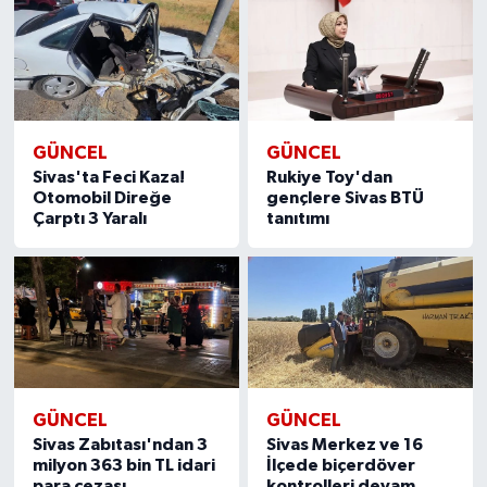
GÜNCEL
GÜNCEL
Sivas'ta Feci Kaza!
Rukiye Toy'dan
Otomobil Direğe
gençlere Sivas BTÜ
Çarptı 3 Yaralı
tanıtımı
GÜNCEL
GÜNCEL
Sivas Zabıtası'ndan 3
Sivas Merkez ve 16
milyon 363 bin TL idari
İlçede biçerdöver
para cezası
kontrolleri devam