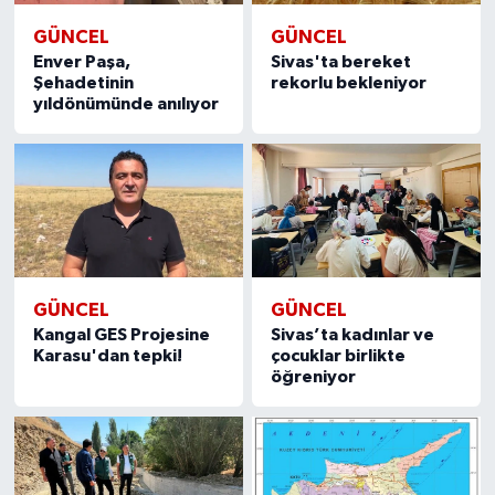
GÜNCEL
GÜNCEL
Enver Paşa,
Sivas'ta bereket
Şehadetinin
rekorlu bekleniyor
yıldönümünde anılıyor
GÜNCEL
GÜNCEL
Kangal GES Projesine
Sivas’ta kadınlar ve
Karasu'dan tepki!
çocuklar birlikte
öğreniyor