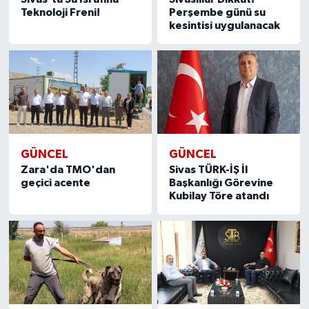
Teknoloji Freni!
Perşembe günü su
kesintisi uygulanacak
GÜNCEL
GÜNCEL
Zara'da TMO'dan
Sivas TÜRK-İŞ İl
geçici acente
Başkanlığı Görevine
Kubilay Töre atandı