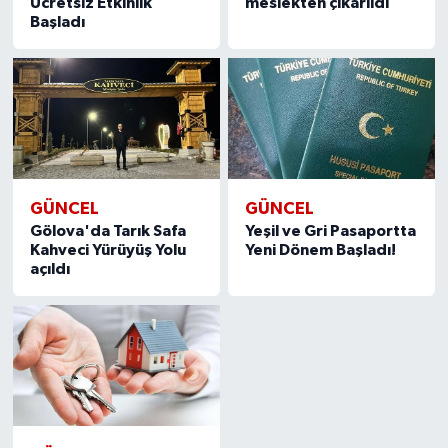
Ücretsiz Etkinlik
meslekten çıkarıldı
Başladı
GÜNCEL
GÜNCEL
Gölova'da Tarık Safa
Yeşil ve Gri Pasaportta
Kahveci Yürüyüş Yolu
Yeni Dönem Başladı!
açıldı