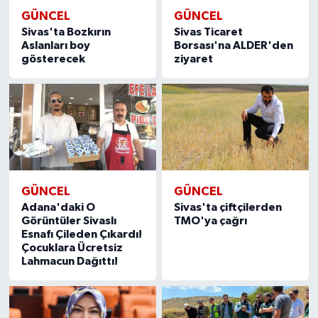
GÜNCEL
GÜNCEL
Sivas'ta Bozkırın
Sivas Ticaret
Aslanları boy
Borsası'na ALDER'den
gösterecek
ziyaret
GÜNCEL
GÜNCEL
Adana'daki O
Sivas'ta çiftçilerden
Görüntüler Sivaslı
TMO'ya çağrı
Esnafı Çileden Çıkardı!
Çocuklara Ücretsiz
Lahmacun Dağıttı!