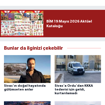
BİM 19 Mayıs 2026 Aktüel
Kataloğu
Bunlar da ilginizi çekebilir
Sivas'ın doğal hayatında
Sivas'a Ordu'dan KKKA
gülümseten anlar
tedavisi için geldi,
kurtarılamadı