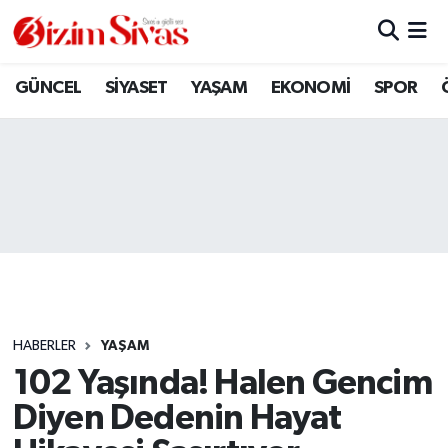
ARAMIZDAN AYRILANLAR
Sivas Nöbetçi Eczaneler
GÜNCEL
SİYASET
YAŞAM
EKONOMİ
SPOR
ASAYİŞ
Sivas Hava Durumu
DİĞER
Sivas Namaz Vakitleri
DÜNYA
Sivas Trafik Yoğunluk Haritası
EĞİTİM
Süper Lig Puan Durumu ve Fikstür
EKONOMİ
Tüm Manşetler
HABERLER
YAŞAM
102 Yaşında! Halen Gencim
GÜNCEL
Son Dakika Haberleri
Diyen Dedenin Hayat
KÜLTÜR
Haber Arşivi