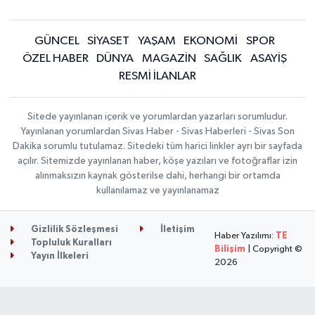
GÜNCEL
SİYASET
YAŞAM
EKONOMİ
SPOR
ÖZEL HABER
DÜNYA
MAGAZİN
SAĞLIK
ASAYİŞ
RESMİ İLANLAR
Sitede yayınlanan içerik ve yorumlardan yazarları sorumludur.
Yayınlanan yorumlardan Sivas Haber - Sivas Haberleri - Sivas Son
Dakika sorumlu tutulamaz. Sitedeki tüm harici linkler ayrı bir sayfada
açılır. Sitemizde yayınlanan haber, köşe yazıları ve fotoğraflar izin
alınmaksızın kaynak gösterilse dahi, herhangi bir ortamda
kullanılamaz ve yayınlanamaz
Gizlilik Sözleşmesi
İletişim
Haber Yazılımı:
TE
Topluluk Kuralları
Bilişim
| Copyright ©
Yayın İlkeleri
2026