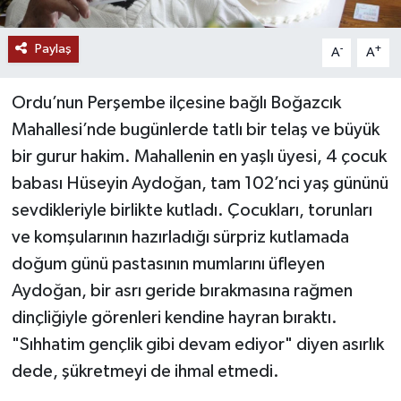
YAŞAM
Paylaş
-
+
A
A
Ordu’nun Perşembe ilçesine bağlı Boğazcık
Mahallesi’nde bugünlerde tatlı bir telaş ve büyük
bir gurur hakim. Mahallenin en yaşlı üyesi, 4 çocuk
babası Hüseyin Aydoğan, tam 102’nci yaş gününü
sevdikleriyle birlikte kutladı. Çocukları, torunları
ve komşularının hazırladığı sürpriz kutlamada
doğum günü pastasının mumlarını üfleyen
Aydoğan, bir asrı geride bırakmasına rağmen
dinçliğiyle görenleri kendine hayran bıraktı.
"Sıhhatim gençlik gibi devam ediyor" diyen asırlık
dede, şükretmeyi de ihmal etmedi.