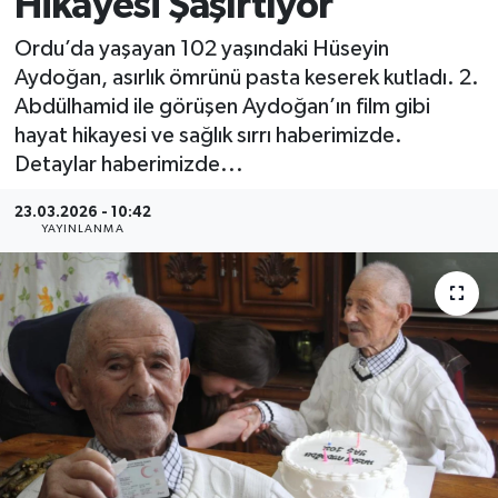
Hikayesi Şaşırtıyor
MAGAZİN
Ordu’da yaşayan 102 yaşındaki Hüseyin
Aydoğan, asırlık ömrünü pasta keserek kutladı. 2.
ÖZEL HABER
Abdülhamid ile görüşen Aydoğan’ın film gibi
hayat hikayesi ve sağlık sırrı haberimizde.
RESMİ İLANLAR
Detaylar haberimizde...
SAĞLIK
23.03.2026 - 10:42
YAYINLANMA
SİYASET
SOSYAL YARDIMLAR
SPONSORLU YAZI
SPOR
TEKNOLOJİ