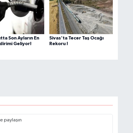
tta Son Ayların En
Sivas'ta Tecer Taş Ocağı
dirimi Geliyor!
Rekoru !