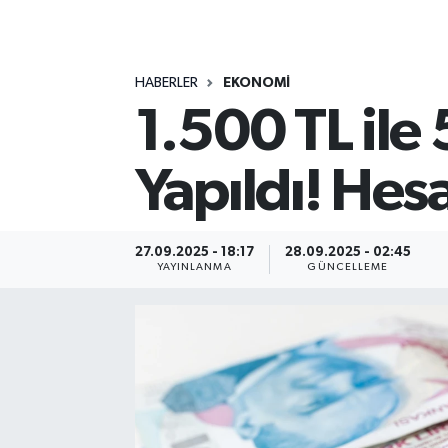
MAGAZİN
HABERLER
EKONOMİ
ÖZEL HABER
1.500 TL il
RESMİ İLANLAR
Yapıldı! Hesa
SAĞLIK
SİYASET
27.09.2025 - 18:17
28.09.2025 - 02:45
YAYINLANMA
GÜNCELLEME
SOSYAL YARDIMLAR
SPONSORLU YAZI
SPOR
TEKNOLOJİ