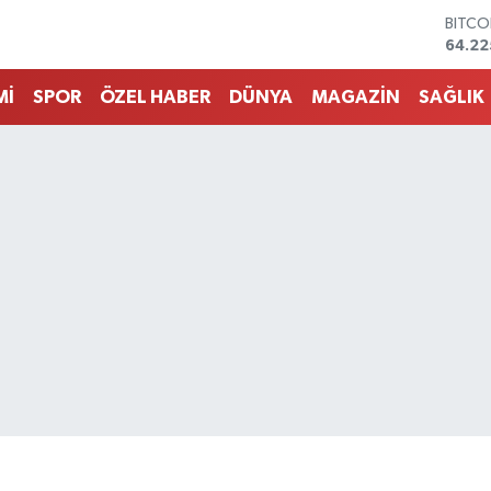
DOLA
47,71
EURO
55,03
Mİ
SPOR
ÖZEL HABER
DÜNYA
MAGAZİN
SAĞLIK
STERL
64,24
GRAM 
6510.
BİST1
13.79
BITCO
64.22