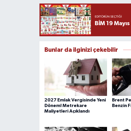
EDITÖRÜN SEÇTIĞI
BİM 19 Mayıs
Bunlar da ilginizi çekebilir
2027 Emlak Vergisinde Yeni
Brent Pe
Dönem! Metrekare
Benzin F
Maliyetleri Açıklandı