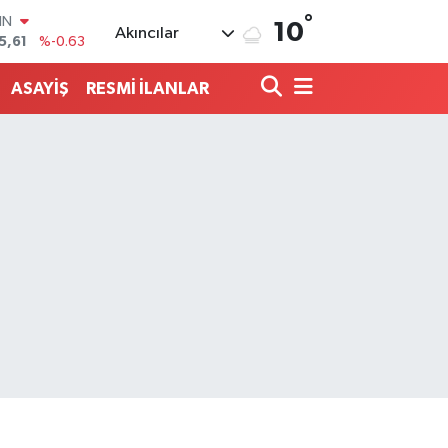
°
R
10
Akıncılar
43
%0.16
17
%-0.02
ASAYİŞ
RESMİ İLANLAR
İN
63
%0.07
ALTIN
40
%0.45
00
9
%70
IN
5,61
%-0.63