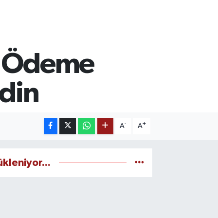
da Ödeme
Edin
-
+
A
A
ükleniyor...