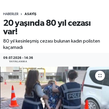
MAGAZİN
HABERLER
ASAYİŞ
20 yaşında 80 yıl cezası
ÖZEL HABER
var!
RESMİ İLANLAR
80 yıl kesinleşmiş cezası bulunan kadın polisten
SAĞLIK
kaçamadı
SİYASET
09.07.2026 - 14:36
YAYINLANMA
SOSYAL YARDIMLAR
SPONSORLU YAZI
SPOR
TEKNOLOJİ