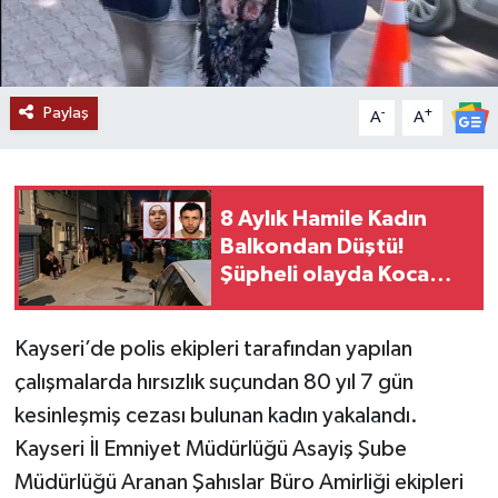
YAŞAM
Paylaş
-
+
A
A
8 Aylık Hamile Kadın
Balkondan Düştü!
Şüpheli olayda Koca
Tutuklandı!
Kayseri’de polis ekipleri tarafından yapılan
çalışmalarda hırsızlık suçundan 80 yıl 7 gün
kesinleşmiş cezası bulunan kadın yakalandı.
Kayseri İl Emniyet Müdürlüğü Asayiş Şube
Müdürlüğü Aranan Şahıslar Büro Amirliği ekipleri