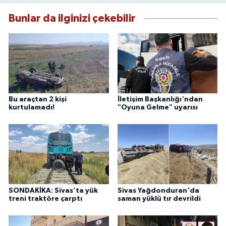
Bunlar da ilginizi çekebilir
Bu araçtan 2 kişi
İletişim Başkanlığı'ndan
kurtulamadı!
"Oyuna Gelme" uyarısı
SONDAKİKA: Sivas’ta yük
Sivas Yağdonduran'da
treni traktöre çarptı
saman yüklü tır devrildi