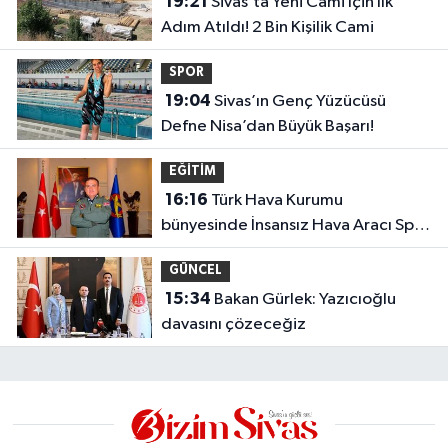
19:21
Sivas’ta Yeni Cami İçin İlk
Adım Atıldı! 2 Bin Kişilik Cami
SPOR
19:04
Sivas’ın Genç Yüzücüsü
Defne Nisa’dan Büyük Başarı!
EĞİTİM
16:16
Türk Hava Kurumu
bünyesinde İnsansız Hava Aracı Spor
Kulübü kuruldu
GÜNCEL
15:34
Bakan Gürlek: Yazıcıoğlu
davasını çözeceğiz