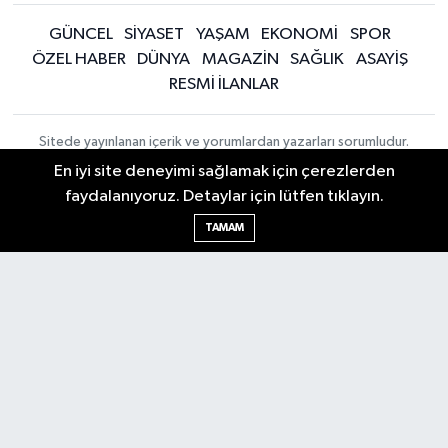
GÜNCEL
SİYASET
YAŞAM
EKONOMİ
SPOR
ÖZEL HABER
DÜNYA
MAGAZİN
SAĞLIK
ASAYİŞ
RESMİ İLANLAR
Sitede yayınlanan içerik ve yorumlardan yazarları sorumludur.
Yayınlanan yorumlardan Sivas Haberleri - Sivas Son Dakika Haberleri -
En iyi site deneyimi sağlamak için çerezlerden
Bizim Sivas Haber sorumlu tutulamaz. Sitedeki tüm harici linkler ayrı
faydalanıyoruz. Detaylar için lütfen tıklayın.
bir sayfada açılır. Sitemizde yayınlanan haber, köşe yazıları ve
fotoğraflar izin alınmaksızın kaynak gösterilse dahi, herhangi bir
TAMAM
ortamda kullanılamaz ve yayınlanamaz
Gizlilik Sözleşmesi
İletişim
Haber Yazılımı:
TE
Topluluk Kuralları
Bilişim
| Copyright ©
Yayın İlkeleri
2026