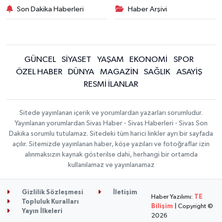
Son Dakika Haberleri
Haber Arşivi
GÜNCEL
SİYASET
YAŞAM
EKONOMİ
SPOR
ÖZEL HABER
DÜNYA
MAGAZİN
SAĞLIK
ASAYİŞ
RESMİ İLANLAR
Sitede yayınlanan içerik ve yorumlardan yazarları sorumludur.
Yayınlanan yorumlardan Sivas Haber - Sivas Haberleri - Sivas Son
Dakika sorumlu tutulamaz. Sitedeki tüm harici linkler ayrı bir sayfada
açılır. Sitemizde yayınlanan haber, köşe yazıları ve fotoğraflar izin
alınmaksızın kaynak gösterilse dahi, herhangi bir ortamda
kullanılamaz ve yayınlanamaz
Gizlilik Sözleşmesi
İletişim
Haber Yazılımı:
TE
Topluluk Kuralları
Bilişim
| Copyright ©
Yayın İlkeleri
2026