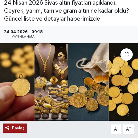
24 Nisan 2026 Sivas altın fiyatları açıklandı.
Çeyrek, yarım, tam ve gram altın ne kadar oldu?
MAGAZİN
Güncel liste ve detaylar haberimizde
ÖZEL HABER
24.04.2026 - 09:18
YAYINLANMA
RESMİ İLANLAR
SAĞLIK
SİYASET
SOSYAL YARDIMLAR
SPONSORLU YAZI
SPOR
Paylaş
-
+
A
A
TEKNOLOJİ