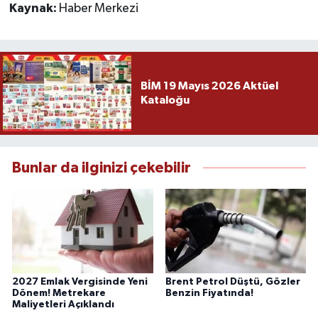
Kaynak:
Haber Merkezi
BİM 19 Mayıs 2026 Aktüel
Kataloğu
Bunlar da ilginizi çekebilir
2027 Emlak Vergisinde Yeni
Brent Petrol Düştü, Gözler
Dönem! Metrekare
Benzin Fiyatında!
Maliyetleri Açıklandı