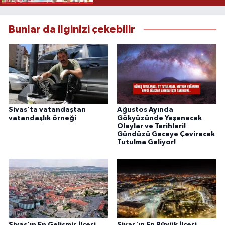
Bunlar da ilginizi çekebilir
Sivas'ta vatandaştan
Ağustos Ayında
vatandaşlık örneği
Gökyüzünde Yaşanacak
Olaylar ve Tarihleri!
Gündüzü Geceye Çevirecek
Tutulma Geliyor!
Sivas'ın En Gelişmiş İlçesi
Sivas'ın En Büyük İlçesi