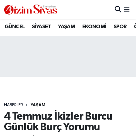
ARAMIZDAN AYRILANLAR
Sivas Nöbetçi Eczaneler
GÜNCEL
SİYASET
YAŞAM
EKONOMİ
SPOR
ASAYİŞ
Sivas Hava Durumu
DİĞER
Sivas Namaz Vakitleri
DÜNYA
Sivas Trafik Yoğunluk Haritası
EĞİTİM
Süper Lig Puan Durumu ve Fikstür
EKONOMİ
Tüm Manşetler
HABERLER
YAŞAM
4 Temmuz İkizler Burcu
GÜNCEL
Son Dakika Haberleri
Günlük Burç Yorumu
KÜLTÜR
Haber Arşivi