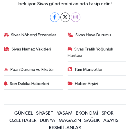
bekliyor. Sivas gündemini anında takip edin!
Sivas Nöbetçi Eczaneler
Sivas Hava Durumu
Sivas Namaz Vakitleri
Sivas Trafik Yoğunluk
Haritası
Puan Durumu ve Fikstür
Tüm Manşetler
Son Dakika Haberleri
Haber Arşivi
GÜNCEL
SİYASET
YAŞAM
EKONOMİ
SPOR
ÖZEL HABER
DÜNYA
MAGAZİN
SAĞLIK
ASAYİŞ
RESMİ İLANLAR