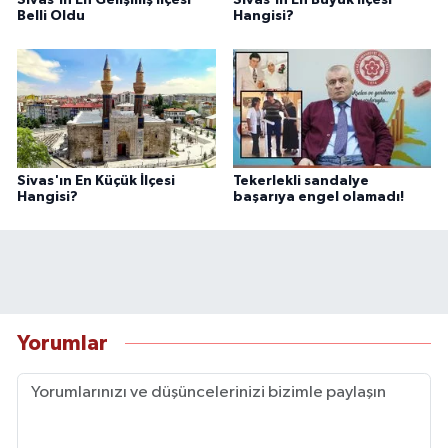
Belli Oldu
Hangisi?
Sivas'ın En Küçük İlçesi
Tekerlekli sandalye
Hangisi?
başarıya engel olamadı!
Yorumlar