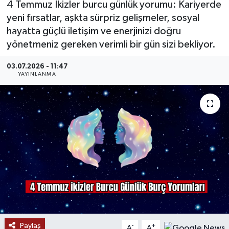
4 Temmuz İkizler burcu günlük yorumu: Kariyerde
yeni fırsatlar, aşkta sürpriz gelişmeler, sosyal
MAGAZİN
hayatta güçlü iletişim ve enerjinizi doğru
yönetmeniz gereken verimli bir gün sizi bekliyor.
ÖZEL HABER
03.07.2026 - 11:47
RESMİ İLANLAR
YAYINLANMA
SAĞLIK
SİYASET
SOSYAL YARDIMLAR
SPONSORLU YAZI
SPOR
Paylaş
TEKNOLOJİ
-
+
A
A