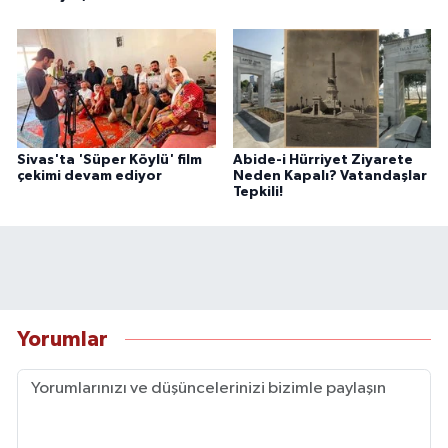
Sivas'ta 'Süper Köylü' film
Abide-i Hürriyet Ziyarete
çekimi devam ediyor
Neden Kapalı? Vatandaşlar
Tepkili!
Yorumlar