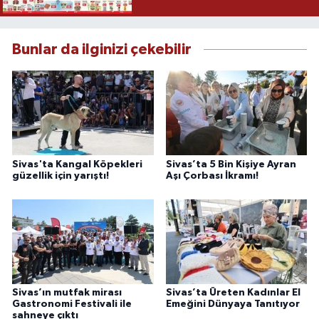
Bunlar da ilginizi çekebilir
Sivas'ta Kangal Köpekleri
Sivas’ta 5 Bin Kişiye Ayran
güzellik için yarıştı!
Aşı Çorbası İkramı!
Sivas’ın mutfak mirası
Sivas’ta Üreten Kadınlar El
Gastronomi Festivali ile
Emeğini Dünyaya Tanıtıyor
sahneye çıktı