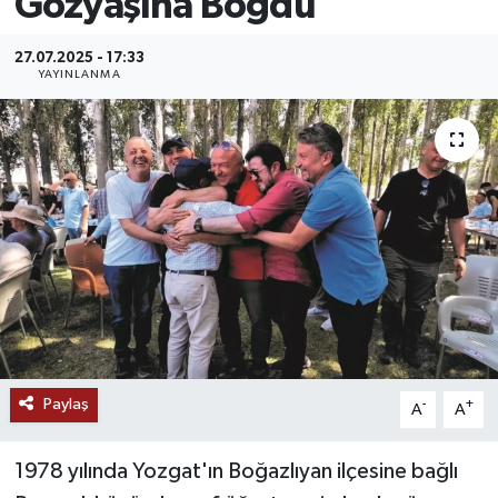
Gözyaşına Boğdu
MAGAZİN
27.07.2025 - 17:33
YAYINLANMA
ÖZEL HABER
RESMİ İLANLAR
SAĞLIK
SİYASET
SOSYAL YARDIMLAR
SPONSORLU YAZI
Paylaş
-
+
A
A
SPOR
1978 yılında Yozgat'ın Boğazlıyan ilçesine bağlı
TEKNOLOJİ