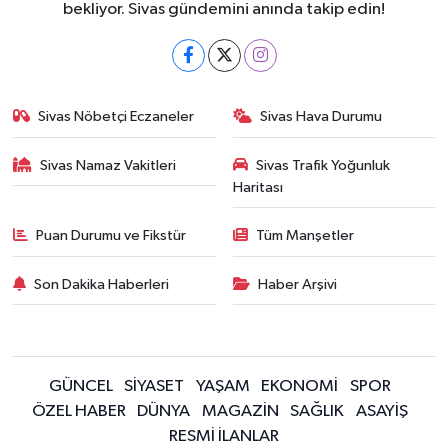
bekliyor. Sivas gündemini anında takip edin!
Sivas Nöbetçi Eczaneler
Sivas Hava Durumu
Sivas Namaz Vakitleri
Sivas Trafik Yoğunluk
Haritası
Puan Durumu ve Fikstür
Tüm Manşetler
Son Dakika Haberleri
Haber Arşivi
GÜNCEL
SİYASET
YAŞAM
EKONOMİ
SPOR
ÖZEL HABER
DÜNYA
MAGAZİN
SAĞLIK
ASAYİŞ
RESMİ İLANLAR