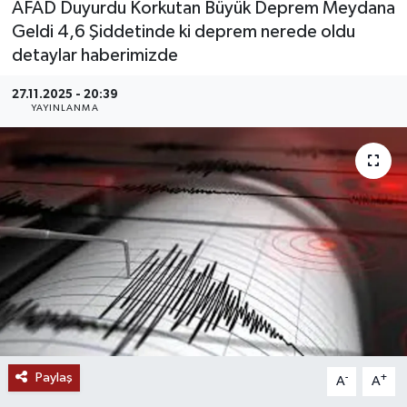
AFAD Duyurdu Korkutan Büyük Deprem Meydana
Geldi 4,6 Şiddetinde ki deprem nerede oldu
MAGAZİN
detaylar haberimizde
ÖZEL HABER
27.11.2025 - 20:39
YAYINLANMA
RESMİ İLANLAR
SAĞLIK
SİYASET
SOSYAL YARDIMLAR
SPONSORLU YAZI
SPOR
Paylaş
-
+
A
A
TEKNOLOJİ