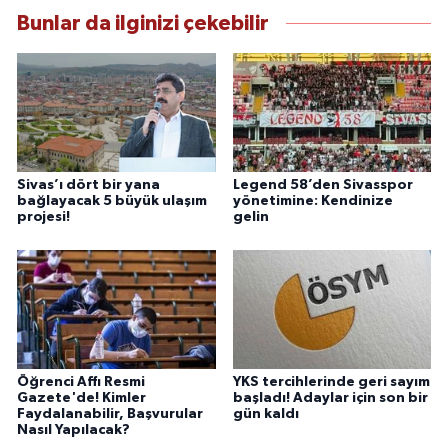
Bunlar da ilginizi çekebilir
Sivas’ı dört bir yana
Legend 58’den Sivasspor
bağlayacak 5 büyük ulaşım
yönetimine: Kendinize
projesi!
gelin
Öğrenci Affı Resmi
YKS tercihlerinde geri sayım
Gazete'de! Kimler
başladı! Adaylar için son bir
Faydalanabilir, Başvurular
gün kaldı
Nasıl Yapılacak?