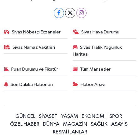
Sivas Nöbetçi Eczaneler
Sivas Hava Durumu
Sivas Namaz Vakitleri
Sivas Trafik Yoğunluk
Haritası
Puan Durumu ve Fikstür
Tüm Manşetler
Son Dakika Haberleri
Haber Arşivi
GÜNCEL
SİYASET
YAŞAM
EKONOMİ
SPOR
ÖZEL HABER
DÜNYA
MAGAZİN
SAĞLIK
ASAYİŞ
RESMİ İLANLAR