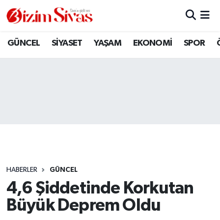
ARAMIZDAN AYRILANLAR
Sivas Nöbetçi Eczaneler
GÜNCEL
SİYASET
YAŞAM
EKONOMİ
SPOR
ASAYİŞ
Sivas Hava Durumu
DİĞER
Sivas Namaz Vakitleri
DÜNYA
Sivas Trafik Yoğunluk Haritası
EĞİTİM
Süper Lig Puan Durumu ve Fikstür
EKONOMİ
Tüm Manşetler
HABERLER
GÜNCEL
4,6 Şiddetinde Korkutan
GÜNCEL
Son Dakika Haberleri
Büyük Deprem Oldu
KÜLTÜR
Haber Arşivi