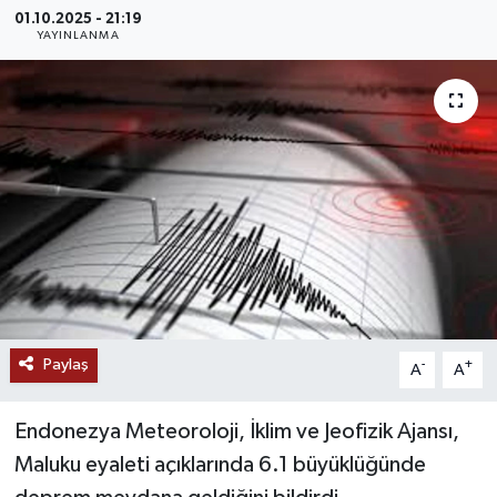
01.10.2025 - 21:19
MAGAZİN
YAYINLANMA
ÖZEL HABER
RESMİ İLANLAR
SAĞLIK
SİYASET
SOSYAL YARDIMLAR
Paylaş
-
+
A
A
SPONSORLU YAZI
Endonezya Meteoroloji, İklim ve Jeofizik Ajansı,
SPOR
Maluku eyaleti açıklarında 6.1 büyüklüğünde
TEKNOLOJİ