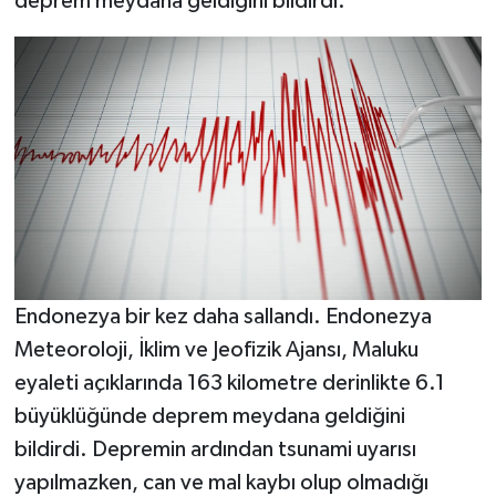
deprem meydana geldiğini bildirdi.
YAŞAM
Endonezya bir kez daha sallandı. Endonezya
Meteoroloji, İklim ve Jeofizik Ajansı, Maluku
eyaleti açıklarında 163 kilometre derinlikte 6.1
büyüklüğünde deprem meydana geldiğini
bildirdi. Depremin ardından tsunami uyarısı
yapılmazken, can ve mal kaybı olup olmadığı