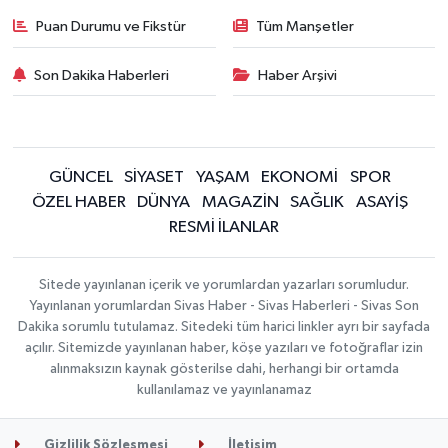
Puan Durumu ve Fikstür
Tüm Manşetler
Son Dakika Haberleri
Haber Arşivi
GÜNCEL
SİYASET
YAŞAM
EKONOMİ
SPOR
ÖZEL HABER
DÜNYA
MAGAZİN
SAĞLIK
ASAYİŞ
RESMİ İLANLAR
Sitede yayınlanan içerik ve yorumlardan yazarları sorumludur.
Yayınlanan yorumlardan Sivas Haber - Sivas Haberleri - Sivas Son
Dakika sorumlu tutulamaz. Sitedeki tüm harici linkler ayrı bir sayfada
açılır. Sitemizde yayınlanan haber, köşe yazıları ve fotoğraflar izin
alınmaksızın kaynak gösterilse dahi, herhangi bir ortamda
kullanılamaz ve yayınlanamaz
Gizlilik Sözleşmesi
İletişim