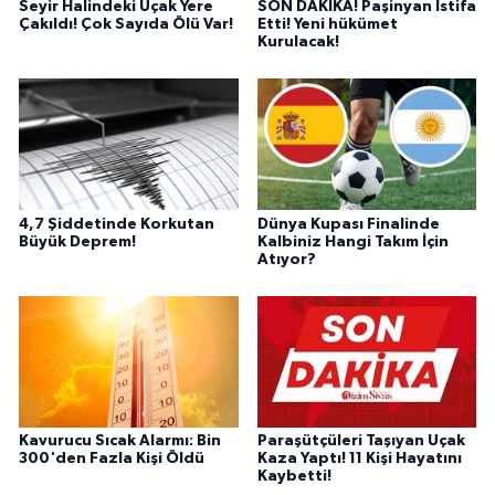
Seyir Halindeki Uçak Yere
SON DAKİKA! Paşinyan İstifa
Çakıldı! Çok Sayıda Ölü Var!
Etti! Yeni hükümet
Kurulacak!
4,7 Şiddetinde Korkutan
Dünya Kupası Finalinde
Büyük Deprem!
Kalbiniz Hangi Takım İçin
Atıyor?
Kavurucu Sıcak Alarmı: Bin
Paraşütçüleri Taşıyan Uçak
300'den Fazla Kişi Öldü
Kaza Yaptı! 11 Kişi Hayatını
Kaybetti!