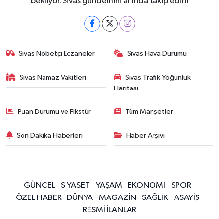
bekliyor. Sivas gündemini anında takip edin!
Sivas Nöbetçi Eczaneler
Sivas Hava Durumu
Sivas Namaz Vakitleri
Sivas Trafik Yoğunluk
Haritası
Puan Durumu ve Fikstür
Tüm Manşetler
Son Dakika Haberleri
Haber Arşivi
GÜNCEL
SİYASET
YAŞAM
EKONOMİ
SPOR
ÖZEL HABER
DÜNYA
MAGAZİN
SAĞLIK
ASAYİŞ
RESMİ İLANLAR