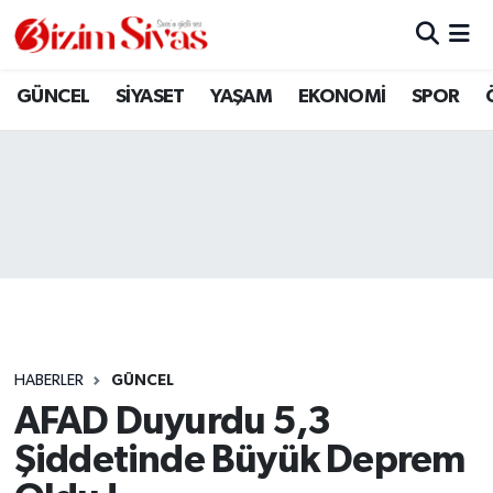
ARAMIZDAN AYRILANLAR
Sivas Nöbetçi Eczaneler
GÜNCEL
SİYASET
YAŞAM
EKONOMİ
SPOR
ASAYİŞ
Sivas Hava Durumu
DİĞER
Sivas Namaz Vakitleri
DÜNYA
Sivas Trafik Yoğunluk Haritası
EĞİTİM
Süper Lig Puan Durumu ve Fikstür
EKONOMİ
Tüm Manşetler
HABERLER
GÜNCEL
AFAD Duyurdu 5,3
GÜNCEL
Son Dakika Haberleri
Şiddetinde Büyük Deprem
KÜLTÜR
Haber Arşivi