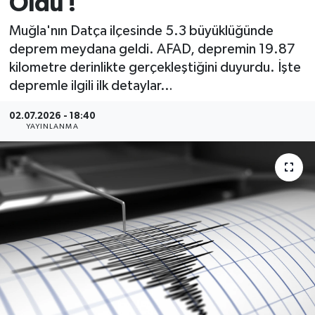
Oldu !
MAGAZİN
Muğla'nın Datça ilçesinde 5.3 büyüklüğünde
deprem meydana geldi. AFAD, depremin 19.87
ÖZEL HABER
kilometre derinlikte gerçekleştiğini duyurdu. İşte
depremle ilgili ilk detaylar…
RESMİ İLANLAR
02.07.2026 - 18:40
YAYINLANMA
SAĞLIK
SİYASET
SOSYAL YARDIMLAR
SPONSORLU YAZI
SPOR
TEKNOLOJİ