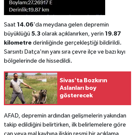
Saat
14.06
'da meydana gelen depremin
büyüklüğü
5.3
olarak açıklanırken, yerin
19.87
kilometre
derinliğinde gerçekleştiği bildirildi.
Sarsıntı Datça'nın yanı sıra çevre ilçe ve bazı kıyı
bölgelerinde de hissedildi.
Sivas'ta Bozkırın
Aslanları boy
gösterecek
AFAD, depremin ardından gelişmelerin yakından
takip edildiğini belirtirken, ilk belirlemelere göre
can veya mal kaybına ilişkin resmi bir açıklama