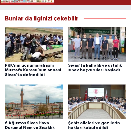
Bunlar da ilginizi çekebilir
PKK’nın üç numaralı ismi
Sivas'ta kalfalık ve ustalık
Mustafa Karasu’nun annesi
sınav başvuruları başladı
Sivas’ta defnedildi
6 Ağustos Sivas Hava
Şehit aileleri ve gazilerin
Durumu! Nem ve Sıcaklık
hakları kabul edildi