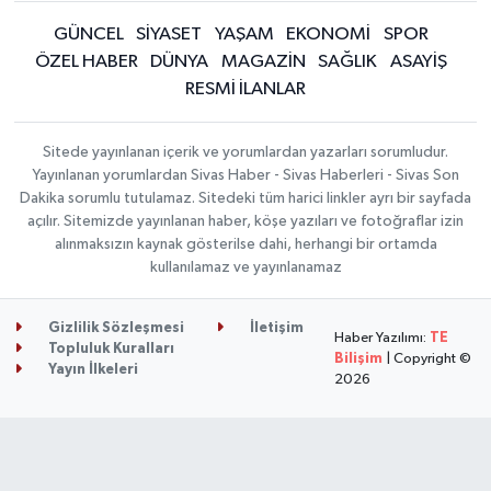
GÜNCEL
SİYASET
YAŞAM
EKONOMİ
SPOR
ÖZEL HABER
DÜNYA
MAGAZİN
SAĞLIK
ASAYİŞ
RESMİ İLANLAR
Sitede yayınlanan içerik ve yorumlardan yazarları sorumludur.
Yayınlanan yorumlardan Sivas Haber - Sivas Haberleri - Sivas Son
Dakika sorumlu tutulamaz. Sitedeki tüm harici linkler ayrı bir sayfada
açılır. Sitemizde yayınlanan haber, köşe yazıları ve fotoğraflar izin
alınmaksızın kaynak gösterilse dahi, herhangi bir ortamda
kullanılamaz ve yayınlanamaz
Gizlilik Sözleşmesi
İletişim
Haber Yazılımı:
TE
Topluluk Kuralları
Bilişim
| Copyright ©
Yayın İlkeleri
2026