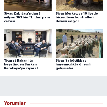
Sivas Zabıtası'ndan 3
Sivas Merkez ve 16 İlçede
milyon 363 bin TL idari para
biçerdöver kontrolleri
cezası
devam ediyor
Ticaret Bakanlığı
Sivas'ta küçükbaş
heyetinden Başkan
hayvancılıkta önemli
Karakaya’ya ziyaret
gelişmeler
Yorumlar