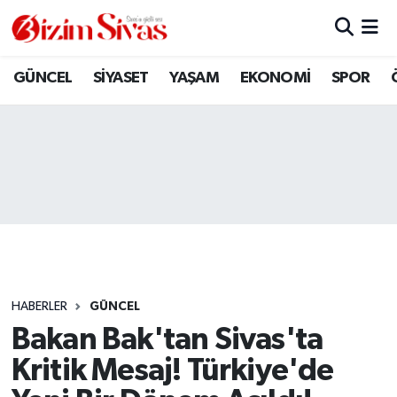
ARAMIZDAN AYRILANLAR
Sivas Nöbetçi Eczaneler
GÜNCEL
SİYASET
YAŞAM
EKONOMİ
SPOR
ASAYİŞ
Sivas Hava Durumu
DİĞER
Sivas Namaz Vakitleri
DÜNYA
Sivas Trafik Yoğunluk Haritası
EĞİTİM
Süper Lig Puan Durumu ve Fikstür
EKONOMİ
Tüm Manşetler
HABERLER
GÜNCEL
Bakan Bak'tan Sivas'ta
GÜNCEL
Son Dakika Haberleri
Kritik Mesaj! Türkiye'de
KÜLTÜR
Haber Arşivi