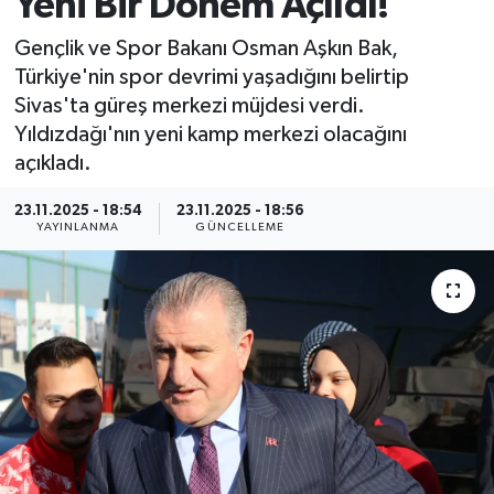
Yeni Bir Dönem Açıldı!
MAGAZİN
Gençlik ve Spor Bakanı Osman Aşkın Bak,
Türkiye'nin spor devrimi yaşadığını belirtip
ÖZEL HABER
Sivas'ta güreş merkezi müjdesi verdi.
Yıldızdağı'nın yeni kamp merkezi olacağını
RESMİ İLANLAR
açıkladı.
SAĞLIK
23.11.2025 - 18:54
23.11.2025 - 18:56
YAYINLANMA
GÜNCELLEME
SİYASET
SOSYAL YARDIMLAR
SPONSORLU YAZI
SPOR
TEKNOLOJİ