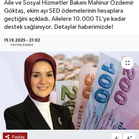
Aile ve Sosyal Hizmetler Bakanı Mahinur Özdemir
Göktaş, ekim ayı SED ödemelerinin hesaplara
MAGAZİN
geçtiğini açıkladı. Ailelere 10.000 TL’ye kadar
destek sağlanıyor. Detaylar haberimizde!
ÖZEL HABER
15.10.2025 - 21:02
RESMİ İLANLAR
YAYINLANMA
SAĞLIK
SİYASET
SOSYAL YARDIMLAR
SPONSORLU YAZI
SPOR
Paylaş
TEKNOLOJİ
-
+
A
A