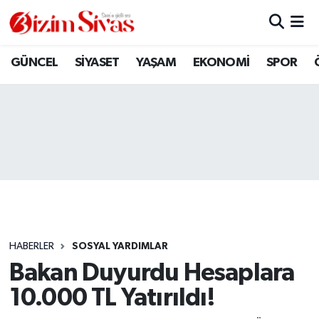
ARAMIZDAN AYRILANLAR
Sivas Nöbetçi Eczaneler
GÜNCEL
SİYASET
YAŞAM
EKONOMİ
SPOR
ASAYİŞ
Sivas Hava Durumu
DİĞER
Sivas Namaz Vakitleri
DÜNYA
Sivas Trafik Yoğunluk Haritası
EĞİTİM
Süper Lig Puan Durumu ve Fikstür
EKONOMİ
Tüm Manşetler
HABERLER
SOSYAL YARDIMLAR
Bakan Duyurdu Hesaplara
GÜNCEL
Son Dakika Haberleri
10.000 TL Yatırıldı!
KÜLTÜR
Haber Arşivi