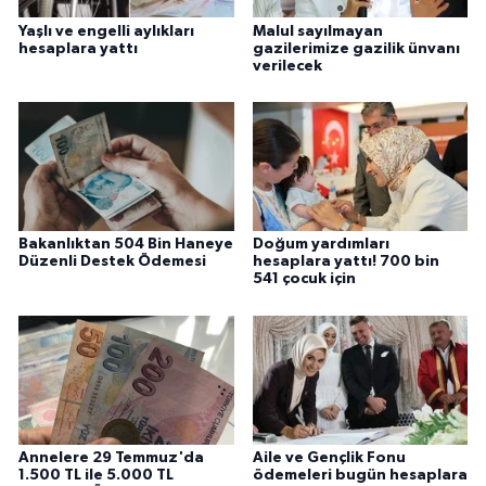
Yaşlı ve engelli aylıkları
Malul sayılmayan
hesaplara yattı
gazilerimize gazilik ünvanı
verilecek
Bakanlıktan 504 Bin Haneye
Doğum yardımları
Düzenli Destek Ödemesi
hesaplara yattı! 700 bin
541 çocuk için
Annelere 29 Temmuz'da
Aile ve Gençlik Fonu
1.500 TL ile 5.000 TL
ödemeleri bugün hesaplara