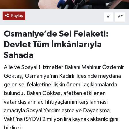
YAŞAM
Paylaş
-
+
A
A
Osmaniye’de Sel Felaketi:
Devlet Tüm İmkânlarıyla
Sahada
Aile ve Sosyal Hizmetler Bakanı Mahinur Özdemir
Göktaş, Osmaniye’nin Kadirli ilçesinde meydana
gelen sel felaketine ilişkin önemli açıklamalarda
bulundu. Bakan Göktaş, afetten etkilenen
vatandaşların acil ihtiyaçlarının karşılanması
amacıyla Sosyal Yardımlaşma ve Dayanışma
Vakfı’na (SYDV) 2 milyon lira kaynak aktarıldığını
bildirdi.