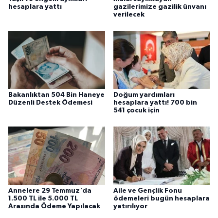
hesaplara yattı
gazilerimize gazilik ünvanı
verilecek
Bakanlıktan 504 Bin Haneye
Doğum yardımları
Düzenli Destek Ödemesi
hesaplara yattı! 700 bin
541 çocuk için
Annelere 29 Temmuz'da
Aile ve Gençlik Fonu
1.500 TL ile 5.000 TL
ödemeleri bugün hesaplara
Arasında Ödeme Yapılacak
yatırılıyor