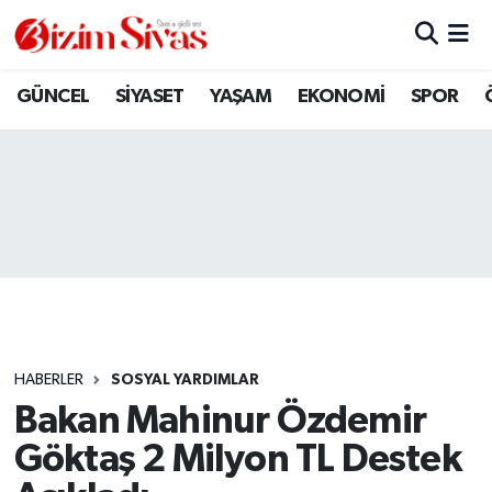
ARAMIZDAN AYRILANLAR
Sivas Nöbetçi Eczaneler
GÜNCEL
SİYASET
YAŞAM
EKONOMİ
SPOR
ASAYİŞ
Sivas Hava Durumu
DİĞER
Sivas Namaz Vakitleri
DÜNYA
Sivas Trafik Yoğunluk Haritası
EĞİTİM
Süper Lig Puan Durumu ve Fikstür
EKONOMİ
Tüm Manşetler
HABERLER
SOSYAL YARDIMLAR
Bakan Mahinur Özdemir
GÜNCEL
Son Dakika Haberleri
Göktaş 2 Milyon TL Destek
KÜLTÜR
Haber Arşivi