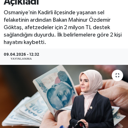
Açıkladı
MAGAZİN
Osmaniye’nin Kadirli ilçesinde yaşanan sel
felaketinin ardından Bakan Mahinur Özdemir
ÖZEL HABER
Göktaş, afetzedeler için 2 milyon TL destek
sağlandığını duyurdu. İlk belirlemelere göre 2 kişi
RESMİ İLANLAR
hayatını kaybetti.
SAĞLIK
09.04.2026 - 12:32
YAYINLANMA
SİYASET
SOSYAL YARDIMLAR
SPONSORLU YAZI
SPOR
TEKNOLOJİ