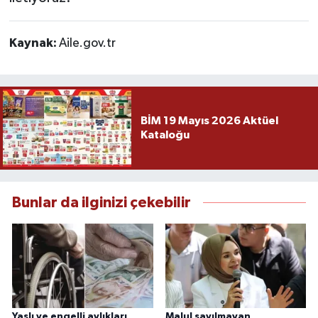
Kaynak:
Aile.gov.tr
BİM 19 Mayıs 2026 Aktüel
Kataloğu
Bunlar da ilginizi çekebilir
Yaşlı ve engelli aylıkları
Malul sayılmayan