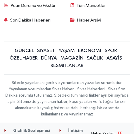
Puan Durumu ve Fikstür
Tüm Manşetler
Son Dakika Haberleri
Haber Arşivi
GÜNCEL
SİYASET
YAŞAM
EKONOMİ
SPOR
ÖZEL HABER
DÜNYA
MAGAZİN
SAĞLIK
ASAYİŞ
RESMİ İLANLAR
Sitede yayınlanan içerik ve yorumlardan yazarları sorumludur.
Yayınlanan yorumlardan Sivas Haber - Sivas Haberleri - Sivas Son
Dakika sorumlu tutulamaz. Sitedeki tüm harici linkler ayrı bir sayfada
açılır. Sitemizde yayınlanan haber, köşe yazıları ve fotoğraflar izin
alınmaksızın kaynak gösterilse dahi, herhangi bir ortamda
kullanılamaz ve yayınlanamaz
Gizlilik Sözleşmesi
İletişim
Haber Yazılımı:
TE