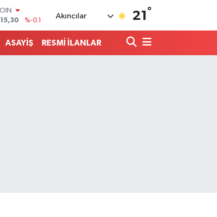
°
AR
21
Akıncılar
7436
%0.18
O
2510
%0.32
ASAYİŞ
RESMİ İLANLAR
RLİN
4811
%0.38
M ALTIN
0.55
%0
T100
779
%-14
COIN
815,30
%-0.1