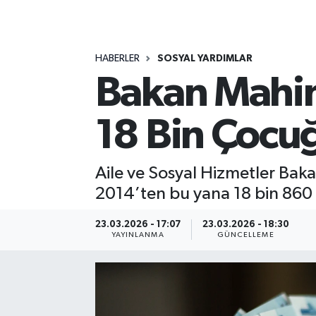
MAGAZİN
HABERLER
SOSYAL YARDIMLAR
ÖZEL HABER
Bakan Mahin
RESMİ İLANLAR
18 Bin Çocu
SAĞLIK
SİYASET
Aile ve Sosyal Hizmetler Ba
2014’ten bu yana 18 bin 860 
SOSYAL YARDIMLAR
23.03.2026 - 17:07
23.03.2026 - 18:30
YAYINLANMA
GÜNCELLEME
SPONSORLU YAZI
SPOR
TEKNOLOJİ