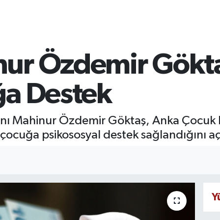
ur Özdemir Gökta
ğa Destek
kanı Mahinur Özdemir Göktaş, Anka Çocu
çocuğa psikososyal destek sağlandığını aç
Y