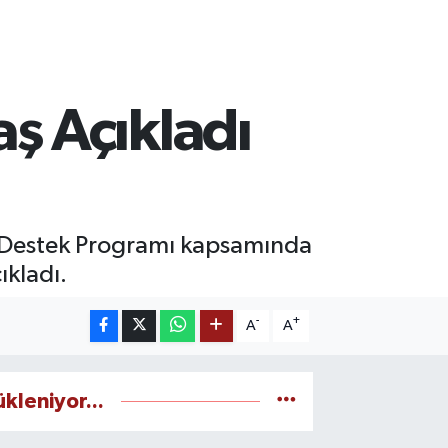
ş Açıkladı
k Destek Programı kapsamında
ıkladı.
-
+
A
A
ükleniyor...