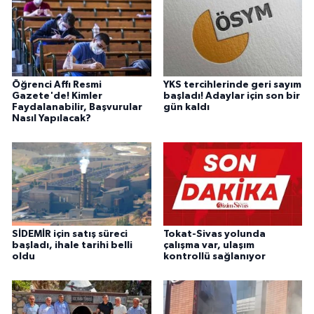
Öğrenci Affı Resmi
YKS tercihlerinde geri sayım
Gazete'de! Kimler
başladı! Adaylar için son bir
Faydalanabilir, Başvurular
gün kaldı
Nasıl Yapılacak?
SİDEMİR için satış süreci
Tokat-Sivas yolunda
başladı, ihale tarihi belli
çalışma var, ulaşım
oldu
kontrollü sağlanıyor