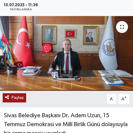
15.07.2025 - 11:36
MAGAZİN
YAYINLANMA
ÖZEL HABER
RESMİ İLANLAR
SAĞLIK
SİYASET
SOSYAL YARDIMLAR
Paylaş
-
+
A
A
SPONSORLU YAZI
Sivas Belediye Başkanı Dr. Adem Uzun, 15
SPOR
Temmuz Demokrasi ve Millî Birlik Günü dolayısıyla
TEKNOLOJİ