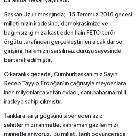
bir anma mesajı yayınladı.
YAŞAM
Başkan Uzun mesajında; '15 Temmuz 2016 gecesi
milletimizin iradesine, demokrasimize ve
bağımsızlığımıza kast eden hain FETÖ terör
örgütü tarafından gerçekleştirilen alçak darbe
girişimi, halkımızın sarsılmaz duruşu sayesinde
bertaraf edilmiştir.
O karanlık gecede, Cumhurbaşkanımız Sayın
Recep Tayyip Erdoğan’ın çağrısıyla meydanlara
inen milyonlarca vatan evladı, canı pahasına milli
iradeye sahip çıkmıştır.
Tanklara karşı göğsünü siper eden aziz
şehitlerimizi rahmetle, kahraman gazilerimizi
minnetle anıyoruz. Bu millet, tarih boyunca nice