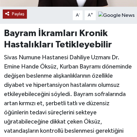
Paylaş
YAŞAM
-
+
A
A
Bayram İkramları Kronik
Hastalıkları Tetikleyebilir
Sivas Numune Hastanesi Dahiliye Uzmanı Dr.
Emine Hande Öksüz, Kurban Bayramı döneminde
değişen beslenme alışkanlıklarının özellikle
diyabet ve hipertansiyon hastalarını olumsuz
etkileyebileceğini söyledi. Bayram sofralarında
artan kırmızı et, şerbetli tatlı ve düzensiz
öğünlerin tedavi süreçlerini sekteye
uğratabileceğine dikkat çeken Öksüz,
vatandaşların kontrollü beslenmesi gerektiğini