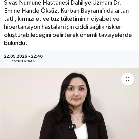
Sivas Numune Hastanesi Dahiliye Uzmanı Dr.
Emine Hande Öksüz, Kurban Bayramı’nda artan
MAGAZİN
tatlı, kırmızı et ve tuz tüketiminin diyabet ve
hipertansiyon hastaları için ciddi sağlık riskleri
ÖZEL HABER
oluşturabileceğini belirterek önemli tavsiyelerde
RESMİ İLANLAR
bulundu.
22.05.2026 - 22:40
SAĞLIK
YAYINLANMA
SİYASET
SOSYAL YARDIMLAR
SPONSORLU YAZI
SPOR
TEKNOLOJİ