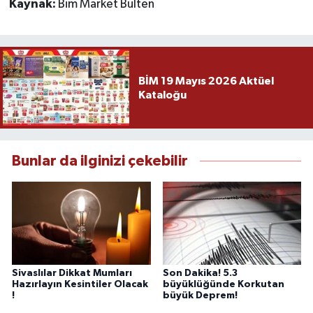
Kaynak:
Bim Market Bülten
BİM 19 Mayıs 2026 Aktüel
Kataloğu
Bunlar da ilginizi çekebilir
Sivaslılar Dikkat Mumları
Son Dakika! 5.3
Hazırlayın Kesintiler Olacak
büyüklüğünde Korkutan
!
büyük Deprem!