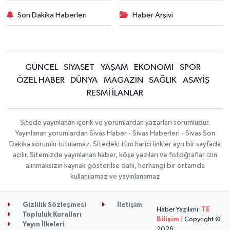
Son Dakika Haberleri
Haber Arşivi
GÜNCEL
SİYASET
YAŞAM
EKONOMİ
SPOR
ÖZEL HABER
DÜNYA
MAGAZİN
SAĞLIK
ASAYİŞ
RESMİ İLANLAR
Sitede yayınlanan içerik ve yorumlardan yazarları sorumludur.
Yayınlanan yorumlardan Sivas Haber - Sivas Haberleri - Sivas Son
Dakika sorumlu tutulamaz. Sitedeki tüm harici linkler ayrı bir sayfada
açılır. Sitemizde yayınlanan haber, köşe yazıları ve fotoğraflar izin
alınmaksızın kaynak gösterilse dahi, herhangi bir ortamda
kullanılamaz ve yayınlanamaz
Gizlilik Sözleşmesi
İletişim
Haber Yazılımı:
TE
Topluluk Kuralları
Bilişim
| Copyright ©
Yayın İlkeleri
2026