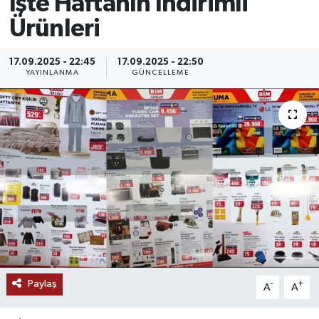
İşte Haftanın İndirimli
Ürünleri
MAGAZİN
ÖZEL HABER
17.09.2025 - 22:45
17.09.2025 - 22:50
YAYINLANMA
GÜNCELLEME
RESMİ İLANLAR
SAĞLIK
SİYASET
SOSYAL YARDIMLAR
SPONSORLU YAZI
SPOR
Paylaş
-
+
A
A
TEKNOLOJİ