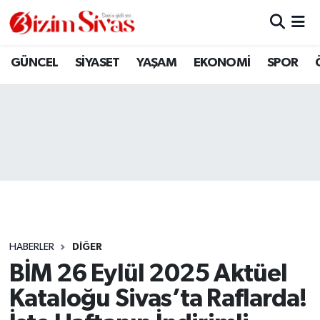
ARAMIZDAN AYRILANLAR
Sivas Nöbetçi Eczaneler
GÜNCEL
SİYASET
YAŞAM
EKONOMİ
SPOR
ASAYİŞ
Sivas Hava Durumu
DİĞER
Sivas Namaz Vakitleri
DÜNYA
Sivas Trafik Yoğunluk Haritası
EĞİTİM
Süper Lig Puan Durumu ve Fikstür
EKONOMİ
Tüm Manşetler
HABERLER
DİĞER
BİM 26 Eylül 2025 Aktüel
GÜNCEL
Son Dakika Haberleri
Kataloğu Sivas’ta Raflarda!
KÜLTÜR
Haber Arşivi