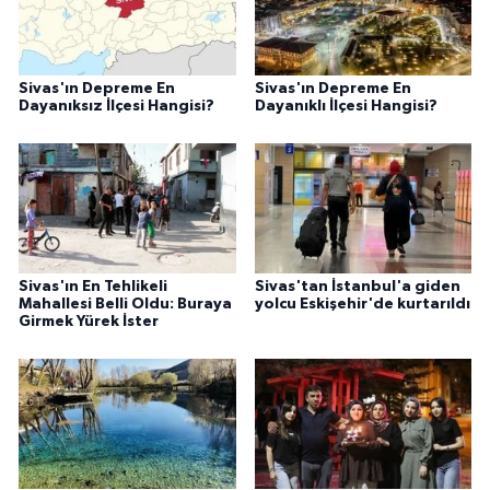
Sivas'ın Depreme En
Sivas'ın Depreme En
Dayanıksız İlçesi Hangisi?
Dayanıklı İlçesi Hangisi?
Sivas'ın En Tehlikeli
Sivas'tan İstanbul'a giden
Mahallesi Belli Oldu: Buraya
yolcu Eskişehir'de kurtarıldı
Girmek Yürek İster