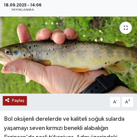
18.09.2025 - 14:06
MAGAZİN
YAYINLANMA
ÖZEL HABER
RESMİ İLANLAR
SAĞLIK
SİYASET
SOSYAL YARDIMLAR
Paylaş
-
+
A
A
SPONSORLU YAZI
Bol oksijenli derelerde ve kaliteli soğuk sularda
SPOR
yaşamayı seven kırmızı benekli alabalığın
TEKNOLOJİ