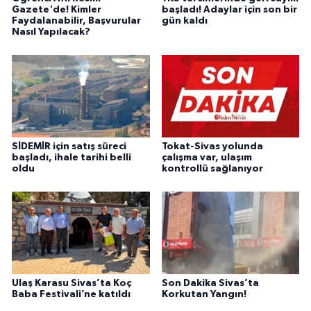
Gazete'de! Kimler
başladı! Adaylar için son bir
Faydalanabilir, Başvurular
gün kaldı
Nasıl Yapılacak?
SİDEMİR için satış süreci
Tokat-Sivas yolunda
başladı, ihale tarihi belli
çalışma var, ulaşım
oldu
kontrollü sağlanıyor
Ulaş Karasu Sivas’ta Koç
Son Dakika Sivas’ta
Baba Festivali’ne katıldı
Korkutan Yangın!