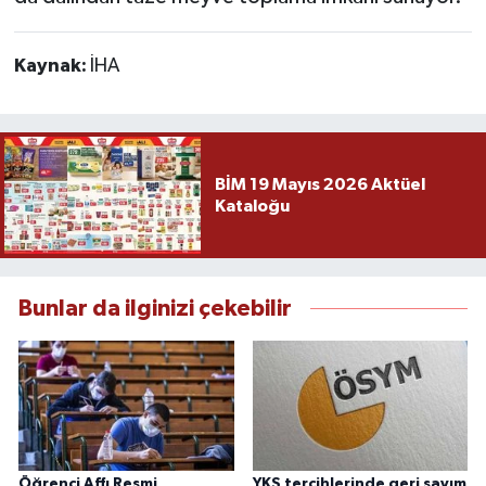
Kaynak:
İHA
BİM 19 Mayıs 2026 Aktüel
Kataloğu
Bunlar da ilginizi çekebilir
Öğrenci Affı Resmi
YKS tercihlerinde geri sayım