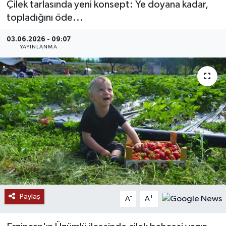
Çilek tarlasında yeni konsept: Ye doyana kadar,
topladığını öde...
MAGAZİN
03.06.2026 - 09:07
ÖZEL HABER
YAYINLANMA
RESMİ İLANLAR
SAĞLIK
SİYASET
SOSYAL YARDIMLAR
SPONSORLU YAZI
Paylaş
-
+
SPOR
A
A
TEKNOLOJİ