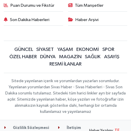
Puan Durumu ve Fikstür
Tüm Manşetler
Son Dakika Haberleri
Haber Arşivi
GÜNCEL
SİYASET
YAŞAM
EKONOMİ
SPOR
ÖZEL HABER
DÜNYA
MAGAZİN
SAĞLIK
ASAYİŞ
RESMİ İLANLAR
Sitede yayınlanan içerik ve yorumlardan yazarları sorumludur.
Yayınlanan yorumlardan Sivas Haber - Sivas Haberleri - Sivas Son
Dakika sorumlu tutulamaz. Sitedeki tüm harici linkler ayrı bir sayfada
açılır. Sitemizde yayınlanan haber, köşe yazıları ve fotoğraflar izin
alınmaksızın kaynak gösterilse dahi, herhangi bir ortamda
kullanılamaz ve yayınlanamaz
Gizlilik Sözleşmesi
İletişim
Haber Yazılımı:
TE