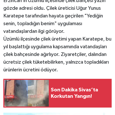
Erzincan'ın Üzümlü ilçesinde çilek bahçesi yazın
gözde adresi oldu. Çilek üreticisi Uğur Yunus
YAŞAM
Karatepe tarafından hayata geçirilen "Yediğin
senin, topladığın benim" uygulaması
vatandaşlardan ilgi görüyor.
Üzümlü ilçesinde çilek üretimi yapan Karatepe, bu
yıl başlattığı uygulama kapsamında vatandaşları
çilek bahçesinde ağırlıyor. Ziyaretçiler, dalından
ücretsiz çilek tüketebilirken, yalnızca topladıkları
ürünlerin ücretini ödüyor.
Son Dakika Sivas’ta
Korkutan Yangın!