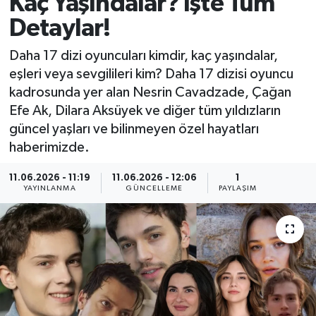
Kaç Yaşındalar? İşte Tüm
Detaylar!
MAGAZİN
Daha 17 dizi oyuncuları kimdir, kaç yaşındalar,
ÖZEL HABER
eşleri veya sevgilileri kim? Daha 17 dizisi oyuncu
kadrosunda yer alan Nesrin Cavadzade, Çağan
RESMİ İLANLAR
Efe Ak, Dilara Aksüyek ve diğer tüm yıldızların
güncel yaşları ve bilinmeyen özel hayatları
SAĞLIK
haberimizde.
SİYASET
11.06.2026 - 11:19
11.06.2026 - 12:06
1
YAYINLANMA
GÜNCELLEME
PAYLAŞIM
SOSYAL YARDIMLAR
SPONSORLU YAZI
SPOR
TEKNOLOJİ