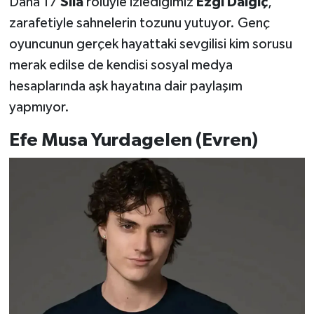
Daha 17
Sıla
rolüyle izlediğimiz
Ezgi Dalgıç
,
zarafetiyle sahnelerin tozunu yutuyor. Genç
oyuncunun gerçek hayattaki sevgilisi kim sorusu
merak edilse de kendisi sosyal medya
hesaplarında aşk hayatına dair paylaşım
yapmıyor.
Efe Musa Yurdagelen (Evren)