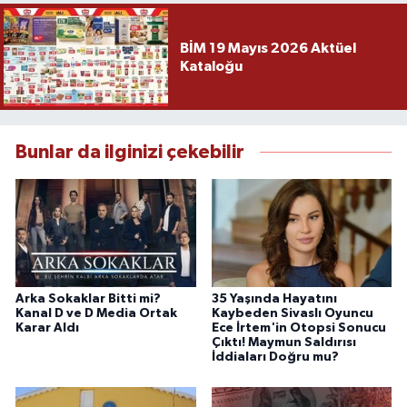
BİM 19 Mayıs 2026 Aktüel
Kataloğu
Bunlar da ilginizi çekebilir
Arka Sokaklar Bitti mi?
35 Yaşında Hayatını
Kanal D ve D Media Ortak
Kaybeden Sivaslı Oyuncu
Karar Aldı
Ece İrtem'in Otopsi Sonucu
Çıktı! Maymun Saldırısı
İddiaları Doğru mu?