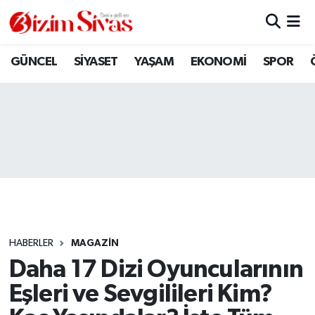
ARAMIZDAN AYRILANLAR
Sivas Nöbetçi Eczaneler
GÜNCEL
SİYASET
YAŞAM
EKONOMİ
SPOR
ASAYİŞ
Sivas Hava Durumu
DİĞER
Sivas Namaz Vakitleri
DÜNYA
Sivas Trafik Yoğunluk Haritası
EĞİTİM
Süper Lig Puan Durumu ve Fikstür
EKONOMİ
Tüm Manşetler
HABERLER
MAGAZİN
Daha 17 Dizi Oyuncularının
GÜNCEL
Son Dakika Haberleri
Eşleri ve Sevgilileri Kim?
KÜLTÜR
Haber Arşivi