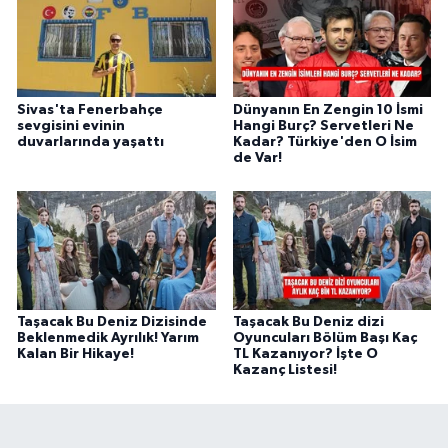
Sivas'ta Fenerbahçe
Dünyanın En Zengin 10 İsmi
sevgisini evinin
Hangi Burç? Servetleri Ne
duvarlarında yaşattı
Kadar? Türkiye'den O İsim
de Var!
Taşacak Bu Deniz Dizisinde
Taşacak Bu Deniz dizi
Beklenmedik Ayrılık! Yarım
Oyuncuları Bölüm Başı Kaç
Kalan Bir Hikaye!
TL Kazanıyor? İşte O
Kazanç Listesi!