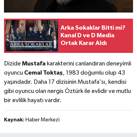
Arka Sokaklar Bitti mi?
Kanal D ve D Media
Ortak Karar Aldı
Dizide
Mustafa
karakterini canlandıran deneyimli
oyuncu
Cemal Toktaş
, 1983 doğumlu olup 43
yaşındadır. Daha 17 dizisinin Mustafa'sı, kendisi
gibi oyuncu olan nergis Öztürk ile evlidir ve mutlu
bir evlilik hayatı vardır.
Kaynak:
Haber Merkezi