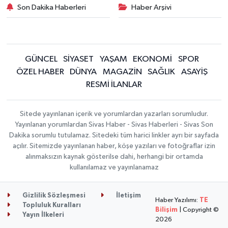
Son Dakika Haberleri
Haber Arşivi
GÜNCEL
SİYASET
YAŞAM
EKONOMİ
SPOR
ÖZEL HABER
DÜNYA
MAGAZİN
SAĞLIK
ASAYİŞ
RESMİ İLANLAR
Sitede yayınlanan içerik ve yorumlardan yazarları sorumludur.
Yayınlanan yorumlardan Sivas Haber - Sivas Haberleri - Sivas Son
Dakika sorumlu tutulamaz. Sitedeki tüm harici linkler ayrı bir sayfada
açılır. Sitemizde yayınlanan haber, köşe yazıları ve fotoğraflar izin
alınmaksızın kaynak gösterilse dahi, herhangi bir ortamda
kullanılamaz ve yayınlanamaz
Gizlilik Sözleşmesi
İletişim
Haber Yazılımı:
TE
Topluluk Kuralları
Bilişim
| Copyright ©
Yayın İlkeleri
2026