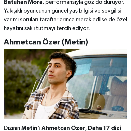
Batuhan Mora
, performansıyla göz dolduruyor.
Yakışıklı oyuncunun güncel yaş bilgisi ve sevgilisi
var mı soruları taraftarlarınca merak edilse de özel
hayatını saklı tutmayı tercih ediyor.
Ahmetcan Özer (Metin)
Dizinin
Metin
'i
Ahmetcan Özer
,
Daha 17 dizi