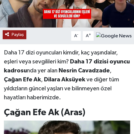
YAŞAM
Paylaş
-
+
A
A
Daha 17 dizi oyuncuları kimdir, kaç yaşındalar,
eşleri veya sevgilileri kim?
Daha 17 dizisi oyuncu
kadrosu
nda yer alan
Nesrin Cavadzade
,
Çağan Efe Ak
,
Dilara Aksüyek
ve diğer tüm
yıldızların güncel yaşları ve bilinmeyen özel
hayatları haberimizde.
Çağan Efe Ak (Aras)