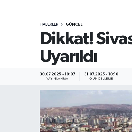
MAGAZİN
HABERLER
GÜNCEL
ÖZEL HABER
Dikkat! Sivas
RESMİ İLANLAR
Uyarıldı
SAĞLIK
SİYASET
30.07.2025 - 19:07
31.07.2025 - 18:10
YAYINLANMA
GÜNCELLEME
SOSYAL YARDIMLAR
SPONSORLU YAZI
SPOR
TEKNOLOJİ