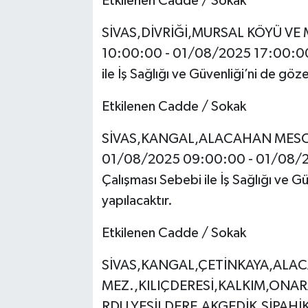
Etkilenen Cadde / Sokak
SİVAS,DİVRİĞİ,MURSAL KÖYÜ VE 
10:00:00 - 01/08/2025 17:00:00 sa
ile İş Sağlığı ve Güvenliği’ni de göze
Etkilenen Cadde / Sokak
SİVAS,KANGAL,ALACAHAN MESCİ
01/08/2025 09:00:00 - 01/08/202
Çalışması Sebebi ile İş Sağlığı ve Gü
yapılacaktır.
Etkilenen Cadde / Sokak
SİVAS,KANGAL,ÇETİNKAYA,ALA
MEZ.,KILIÇDERESİ,KALKIM,ON
RDU,YEŞİLDERE,AKGEDİK,SİPAH