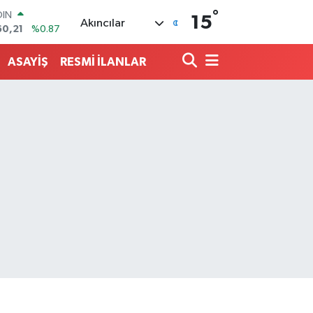
°
AR
15
Akıncılar
436
%0.18
O
510
%0.32
ASAYİŞ
RESMİ İLANLAR
LİN
811
%0.38
 ALTIN
.55
%0.03
100
79
%-14
OIN
60,21
%0.87