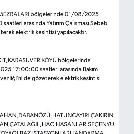
MEZRALARI bölgelerinde 01/08/2025
atleri arasında Yatırım Çalışması Sebebi
terek elektrik kesintisi yapılacaktır.
T,KARASÜVER KÖYÜ bölgelerinde
5 17:00:00 saatleri arasında Bakım
venliği’ni de gözeterek elektrik kesintisi
CAHAN,DABANÖZÜ,HATUNÇAYIRI ÇAKIRIN
ARAN,ÇATALAĞIL,HACIHASANLAR,SEÇENYU
İKOYAĞI,BAZ İSTASYONLARI,JANDARMA