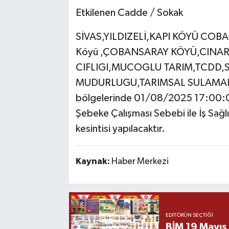
Etkilenen Cadde / Sokak
SİVAS,YILDIZELİ,KAPI KÖYÜ CO
Köyü ,ÇOBANSARAY KÖYÜ,CINAR
CIFLIGI,MUCOGLU TARIM,TCDD,
MUDURLUGU,TARIMSAL SULAMAL
bölgelerinde 01/08/2025 17:00:0
Şebeke Çalışması Sebebi ile İş Sağlı
kesintisi yapılacaktır.
Kaynak:
Haber Merkezi
EDITÖRÜN SEÇTIĞI
BİM 19 Mayıs