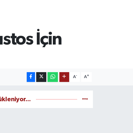
ustos İçin
-
+
A
A
ükleniyor...