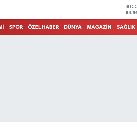
DOL
47,7
EUR
55,2
Mİ
SPOR
ÖZEL HABER
DÜNYA
MAGAZİN
SAĞLIK
STER
64,4
GRAM
6660
BİST
13.7
BITC
64.9