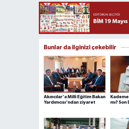
EDITÖRÜN SEÇTIĞI
BİM 19 Mayıs
Bunlar da ilginizi çekebilir
Akıncılar'a Milli Eğitim Bakan
Kademeli
Yardımcısı'ndan ziyaret
mı? Son