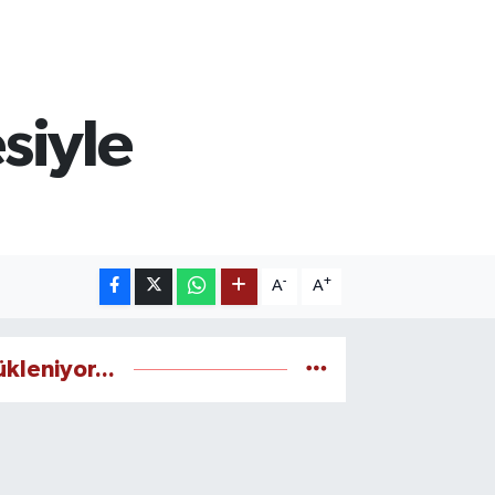
siyle
-
+
A
A
ükleniyor...