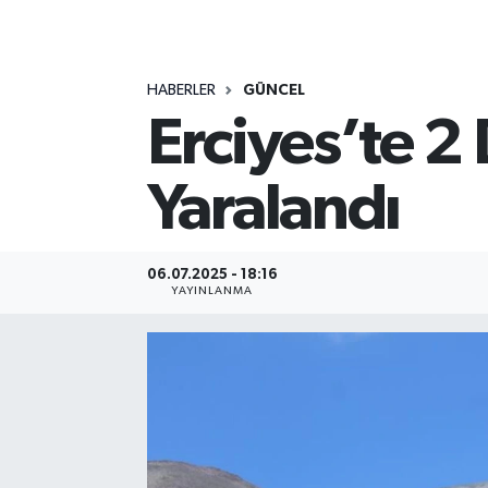
MAGAZİN
HABERLER
GÜNCEL
ÖZEL HABER
Erciyes’te 2
RESMİ İLANLAR
Yaralandı
SAĞLIK
SİYASET
06.07.2025 - 18:16
YAYINLANMA
SOSYAL YARDIMLAR
SPONSORLU YAZI
SPOR
TEKNOLOJİ