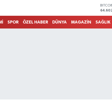
DOLA
47,60
EURO
55,02
Mİ
SPOR
ÖZEL HABER
DÜNYA
MAGAZİN
SAĞLIK
STERLİ
64,23
GRAM 
6513.9
BİST1
13.768
BITCO
64.60