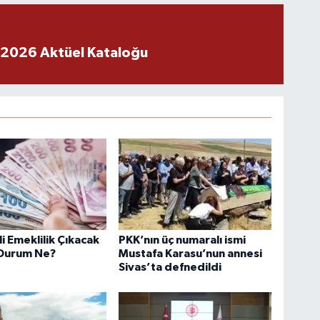
 2026 Aktüel Kataloğu
 Emeklilik Çıkacak
PKK’nın üç numaralı ismi
 Durum Ne?
Mustafa Karasu’nun annesi
Sivas’ta defnedildi