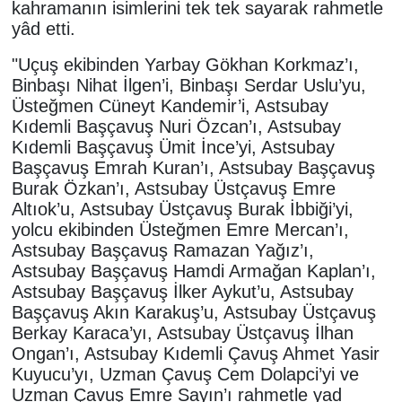
kahramanın isimlerini tek tek sayarak rahmetle
yâd etti.
"Uçuş ekibinden Yarbay Gökhan Korkmaz’ı,
Binbaşı Nihat İlgen’i, Binbaşı Serdar Uslu’yu,
Üsteğmen Cüneyt Kandemir’i, Astsubay
Kıdemli Başçavuş Nuri Özcan’ı, Astsubay
Kıdemli Başçavuş Ümit İnce’yi, Astsubay
Başçavuş Emrah Kuran’ı, Astsubay Başçavuş
Burak Özkan’ı, Astsubay Üstçavuş Emre
Altıok’u, Astsubay Üstçavuş Burak İbbiği’yi,
yolcu ekibinden Üsteğmen Emre Mercan’ı,
Astsubay Başçavuş Ramazan Yağız’ı,
Astsubay Başçavuş Hamdi Armağan Kaplan’ı,
Astsubay Başçavuş İlker Aykut’u, Astsubay
Başçavuş Akın Karakuş’u, Astsubay Üstçavuş
Berkay Karaca’yı, Astsubay Üstçavuş İlhan
Ongan’ı, Astsubay Kıdemli Çavuş Ahmet Yasir
Kuyucu’yı, Uzman Çavuş Cem Dolapci’yi ve
Uzman Çavuş Emre Sayın’ı rahmetle yad