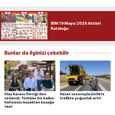
BİM 19 Mayıs 2026 Aktüel
Kataloğu
Bunlar da ilginizi çekebilir
Ulaş Karasu Divriği’den
Hasat sezonuyla birlikte
seslendi: Türküler bir halkın
trafikte yoğunluk arttı
hafızasını kuşaktan kuşağa
taşır