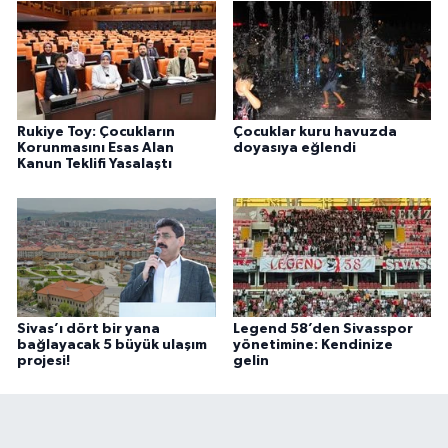
Rukiye Toy: Çocukların
Çocuklar kuru havuzda
Korunmasını Esas Alan
doyasıya eğlendi
Kanun Teklifi Yasalaştı
Sivas’ı dört bir yana
Legend 58’den Sivasspor
bağlayacak 5 büyük ulaşım
yönetimine: Kendinize
projesi!
gelin