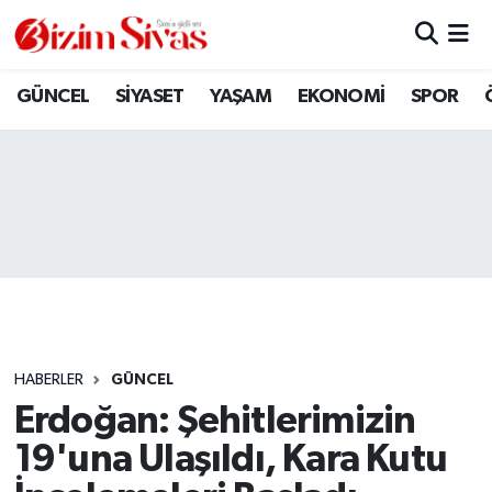
ARAMIZDAN AYRILANLAR
Sivas Nöbetçi Eczaneler
GÜNCEL
SİYASET
YAŞAM
EKONOMİ
SPOR
ASAYİŞ
Sivas Hava Durumu
DİĞER
Sivas Namaz Vakitleri
DÜNYA
Sivas Trafik Yoğunluk Haritası
EĞİTİM
Süper Lig Puan Durumu ve Fikstür
EKONOMİ
Tüm Manşetler
HABERLER
GÜNCEL
Erdoğan: Şehitlerimizin
GÜNCEL
Son Dakika Haberleri
19'una Ulaşıldı, Kara Kutu
KÜLTÜR
Haber Arşivi