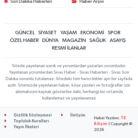
Son Dakika Haberleri
Haber Arşivi
GÜNCEL
SİYASET
YAŞAM
EKONOMİ
SPOR
ÖZEL HABER
DÜNYA
MAGAZİN
SAĞLIK
ASAYİŞ
RESMİ İLANLAR
Sitede yayınlanan içerik ve yorumlardan yazarları sorumludur.
Yayınlanan yorumlardan Sivas Haber - Sivas Haberleri - Sivas Son
Dakika sorumlu tutulamaz. Sitedeki tüm harici linkler ayrı bir sayfada
açılır. Sitemizde yayınlanan haber, köşe yazıları ve fotoğraflar izin
alınmaksızın kaynak gösterilse dahi, herhangi bir ortamda
kullanılamaz ve yayınlanamaz
Gizlilik Sözleşmesi
İletişim
Haber Yazılımı:
TE
Topluluk Kuralları
Bilişim
| Copyright ©
Yayın İlkeleri
2026