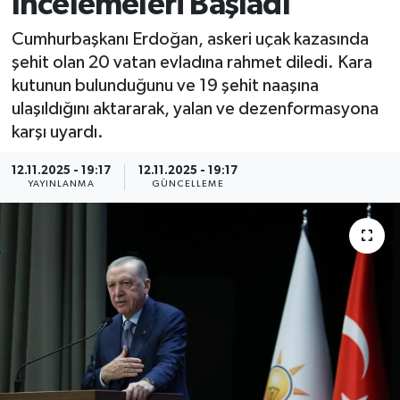
İncelemeleri Başladı
MAGAZİN
Cumhurbaşkanı Erdoğan, askeri uçak kazasında
şehit olan 20 vatan evladına rahmet diledi. Kara
ÖZEL HABER
kutunun bulunduğunu ve 19 şehit naaşına
ulaşıldığını aktararak, yalan ve dezenformasyona
RESMİ İLANLAR
karşı uyardı.
SAĞLIK
12.11.2025 - 19:17
12.11.2025 - 19:17
YAYINLANMA
GÜNCELLEME
SİYASET
SOSYAL YARDIMLAR
SPONSORLU YAZI
SPOR
TEKNOLOJİ