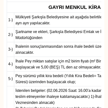
GAYRI MENKUL KİRA VE 
MAGAZİN
Mülkiyeti Şarkışla Belediyesine ait aşağıda belirtilen t
1-)
ÖZEL HABER
ayrı ayrı yapılacaktır.
Şartname ve ekleri, Şarkışla Belediyesi Emlak ve İsti
RESMİ İLANLAR
2-)
Müdürlüğünden
SAĞLIK
İhalenin sonuçlanmasından sonra ihale bedeli üzerind
3-)
alınacaktır.
SİYASET
İhale Pey miktarı satışlar için m2 birim fiyatı (m² Bir
4-)
başlayacak ve 5,00 (BEŞ) TL den az olmayacaktır.
SOSYAL YARDIMLAR
Pey sürümü yıllık kira bedeli (Yıllık Kira Bedeli= Tahmi
5-)
Süresi) üzerinden başlayacak olup;
SPONSORLU YAZI
İstenilen belgeler: (02.06.2026 Saat: 16.00'a kadar Em
SPOR
teslim etmeyenler ihaleye katılamayacaktır.) 1)-İhale 
Veznesinden alınacak)
TEKNOLOJİ