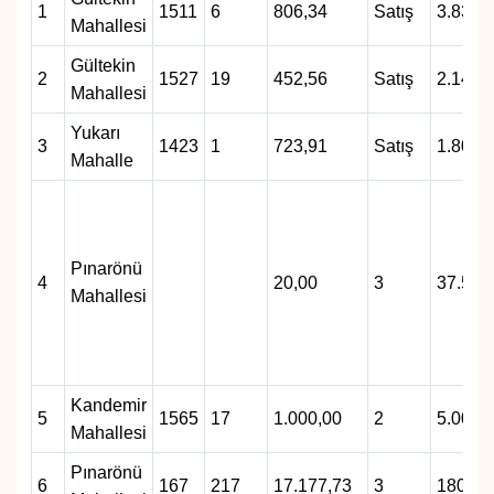
1
1511
6
806,34
Satış
3.830.
Mahallesi
Gültekin
2
1527
19
452,56
Satış
2.149.
Mahallesi
Yukarı
3
1423
1
723,91
Satış
1.809.
Mahalle
Pınarönü
4
20,00
3
37.500
Mahallesi
Kandemir
5
1565
17
1.000,00
2
5.000,
Mahallesi
Pınarönü
6
167
217
17.177,73
3
180.36