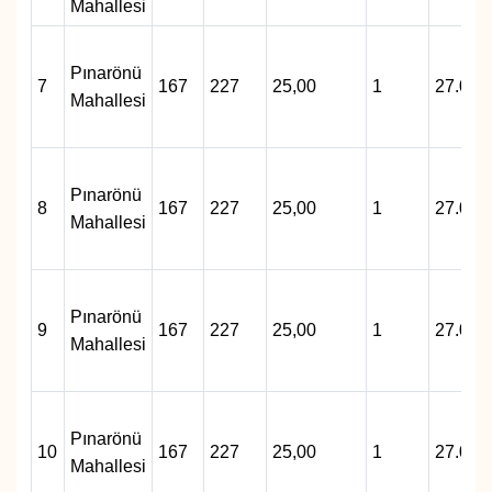
Mahallesi
Pınarönü
7
167
227
25,00
1
27.000
Mahallesi
Pınarönü
8
167
227
25,00
1
27.000
Mahallesi
Pınarönü
9
167
227
25,00
1
27.000
Mahallesi
Pınarönü
10
167
227
25,00
1
27.000
Mahallesi