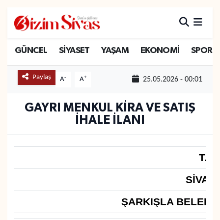
ARAMIZDAN AYRILANLAR
Sivas Nöbetçi Eczaneler
GÜNCEL
SİYASET
YAŞAM
EKONOMİ
SPOR
ASAYİŞ
Sivas Hava Durumu
Paylaş
-
+
A
A
25.05.2026 - 00:01
DİĞER
Sivas Namaz Vakitleri
GAYRI MENKUL KİRA VE SATIŞ
DÜNYA
Sivas Trafik Yoğunluk Haritası
İHALE İLANI
EĞİTİM
Süper Lig Puan Durumu ve Fikstür
T.C.
EKONOMİ
Tüm Manşetler
SİVAS 
GÜNCEL
Son Dakika Haberleri
ŞARKIŞLA BELEDİ
KÜLTÜR
Haber Arşivi