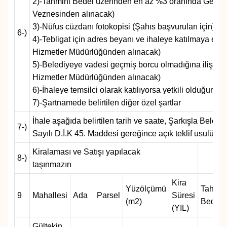
2)-Tahmini Bedel üzerinden en az %3 oranında Geçici t
Veznesinden alınacak)
YAŞAM
3)-Nüfus cüzdanı fotokopisi (Şahıs başvuruları için)
6-)
4)-Tebligat için adres beyanı ve ihaleye katılmaya en
Hizmetler Müdürlüğünden alınacak)
5)-Belediyeye vadesi geçmiş borcu olmadığına ilişkin 
Hizmetler Müdürlüğünden alınacak)
6)-İhaleye temsilci olarak katılıyorsa yetkili olduğuna il
7)-Şartnamede belirtilen diğer özel şartlar
İhale aşağıda belirtilen tarih ve saate, Şarkışla Bel
7-)
Sayılı D.İ.K 45. Maddesi gereğince açık teklif usulü yap
Kiralaması ve Satışı yapılacak
8-)
taşınmazın
Kira
Yüzölçümü
Tahmin
9
Mahallesi
Ada
Parsel
Süresi
(m2)
Bedeli
(YIL)
Gültekin