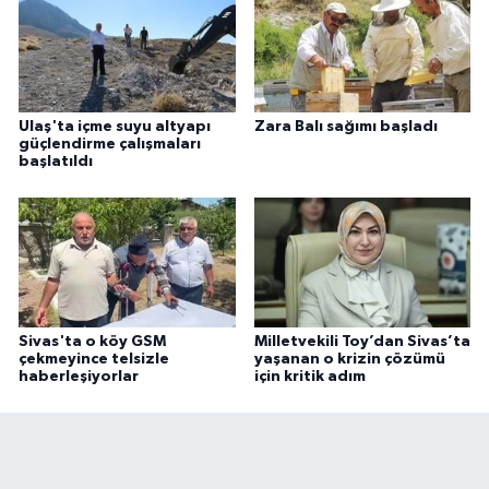
Ulaş'ta içme suyu altyapı
Zara Balı sağımı başladı
güçlendirme çalışmaları
başlatıldı
Sivas'ta o köy GSM
Milletvekili Toy’dan Sivas’ta
çekmeyince telsizle
yaşanan o krizin çözümü
haberleşiyorlar
için kritik adım