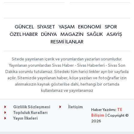
GÜNCEL
SİYASET
YAŞAM
EKONOMİ
SPOR
ÖZEL HABER
DÜNYA
MAGAZİN
SAĞLIK
ASAYİŞ
RESMİ İLANLAR
Sitede yayınlanan içerik ve yorumlardan yazarları sorumludur.
Yayınlanan yorumlardan Sivas Haber - Sivas Haberleri - Sivas Son
Dakika sorumlu tutulamaz. Sitedeki tüm harici linkler ayrı bir sayfada
açılır. Sitemizde yayınlanan haber, köşe yazıları ve fotoğraflar izin
alınmaksızın kaynak gösterilse dahi, herhangi bir ortamda
kullanılamaz ve yayınlanamaz
Gizlilik Sözleşmesi
İletişim
Haber Yazılımı:
TE
Topluluk Kuralları
Bilişim
| Copyright ©
Yayın İlkeleri
2026