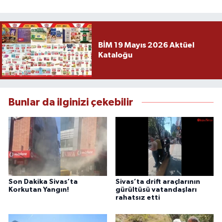
BİM 19 Mayıs 2026 Aktüel
Kataloğu
Bunlar da ilginizi çekebilir
Son Dakika Sivas’ta
Sivas’ta drift araçlarının
Korkutan Yangın!
gürültüsü vatandaşları
rahatsız etti