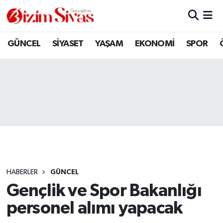
ARAMIZDAN AYRILANLAR
Sivas Nöbetçi Eczaneler
GÜNCEL
SİYASET
YAŞAM
EKONOMİ
SPOR
ASAYİŞ
Sivas Hava Durumu
DİĞER
Sivas Namaz Vakitleri
DÜNYA
Sivas Trafik Yoğunluk Haritası
EĞİTİM
Süper Lig Puan Durumu ve Fikstür
EKONOMİ
Tüm Manşetler
HABERLER
GÜNCEL
Gençlik ve Spor Bakanlığı
GÜNCEL
Son Dakika Haberleri
personel alımı yapacak
KÜLTÜR
Haber Arşivi