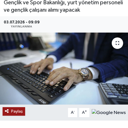
Gençlik ve Spor Bakanlığı, yurt yönetim personeli
ve gençlik çalışanı alımı yapacak
MAGAZİN
03.07.2026 - 09:09
ÖZEL HABER
YAYINLANMA
RESMİ İLANLAR
SAĞLIK
SİYASET
SOSYAL YARDIMLAR
SPONSORLU YAZI
Paylaş
-
+
SPOR
A
A
TEKNOLOJİ