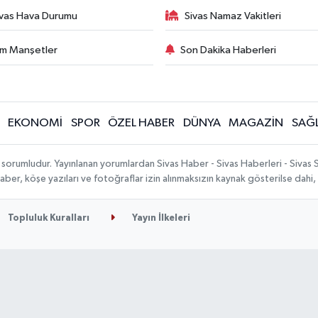
ivas Hava Durumu
Sivas Namaz Vakitleri
m Manşetler
Son Dakika Haberleri
EKONOMİ
SPOR
ÖZEL HABER
DÜNYA
MAGAZİN
SAĞL
 sorumludur. Yayınlanan yorumlardan Sivas Haber - Sivas Haberleri - Sivas
n haber, köşe yazıları ve fotoğraflar izin alınmaksızın kaynak gösterilse da
Topluluk Kuralları
Yayın İlkeleri