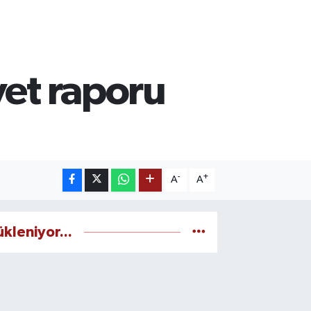
yet raporu
-
+
A
A
ükleniyor...