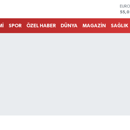
EUR
55,
STER
64,2
Mİ
SPOR
ÖZEL HABER
DÜNYA
MAGAZİN
SAĞLIK
GRAM
6500
BİST
13.7
BITC
64.6
DOL
47,6