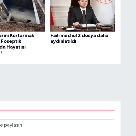
rını Kurtarmak
Faili meçhul 2 dosya daha
 Foseptik
aydınlatıldı
da Hayatını
!