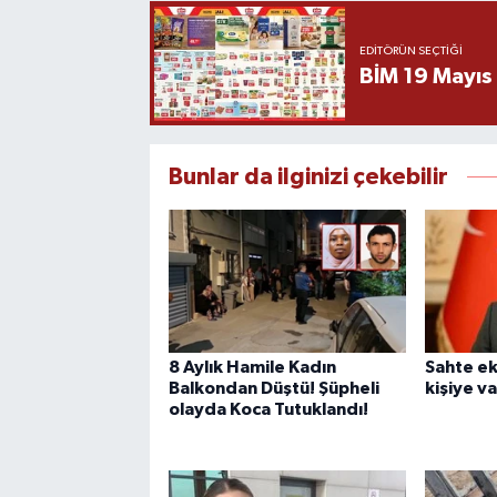
EDITÖRÜN SEÇTIĞI
BİM 19 Mayıs
Bunlar da ilginizi çekebilir
8 Aylık Hamile Kadın
Sahte ek
Balkondan Düştü! Şüpheli
kişiye v
olayda Koca Tutuklandı!