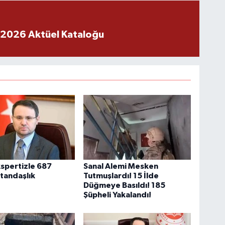
 2026 Aktüel Kataloğu
spertizle 687
Sanal Alemi Mesken
atandaşlık
Tutmuşlardı! 15 İlde
Düğmeye Basıldı! 185
Şüpheli Yakalandı!