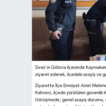
YAŞAM
Sivas’ın Gölova ilçesinde Kaymakam 
ziyaret ederek, ilçedeki asayiş ve g
Ziyarette İlçe Emniyet Amiri Mehm
Kahveci, ilçede yürütülen güvenlik h
Görüşmede; genel asayiş durumu, emn