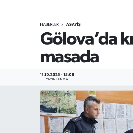
MAGAZİN
HABERLER
ASAYİŞ
ÖZEL HABER
Gölova’da kr
RESMİ İLANLAR
masada
SAĞLIK
SİYASET
11.10.2025 - 15:08
YAYINLANMA
SOSYAL YARDIMLAR
SPONSORLU YAZI
SPOR
TEKNOLOJİ