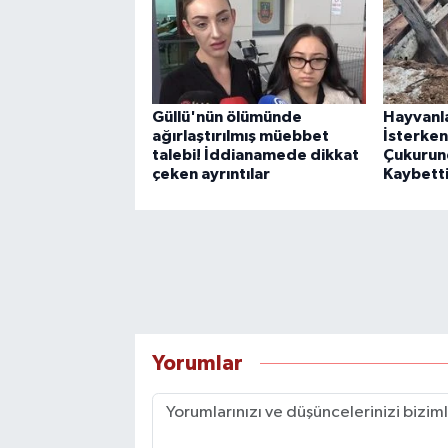
Güllü'nün ölümünde
Hayvanla
ağırlaştırılmış müebbet
İsterken
talebi! İddianamede dikkat
Çukurun
çeken ayrıntılar
Kaybetti
Yorumlar