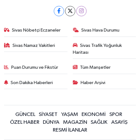
Sivas Nöbetçi Eczaneler
Sivas Hava Durumu
Sivas Namaz Vakitleri
Sivas Trafik Yoğunluk
Haritası
Puan Durumu ve Fikstür
Tüm Manşetler
Son Dakika Haberleri
Haber Arşivi
GÜNCEL
SİYASET
YAŞAM
EKONOMİ
SPOR
ÖZEL HABER
DÜNYA
MAGAZİN
SAĞLIK
ASAYİŞ
RESMİ İLANLAR