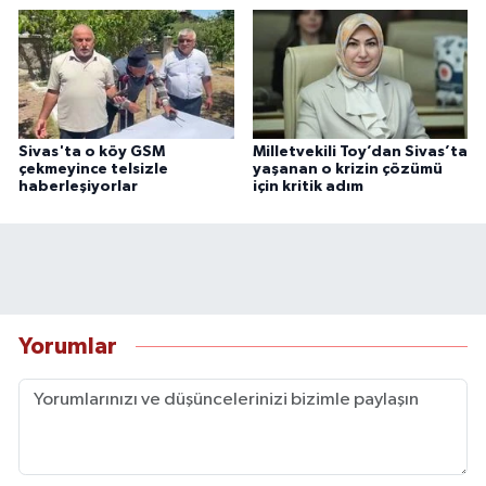
Sivas'ta o köy GSM
Milletvekili Toy’dan Sivas’ta
çekmeyince telsizle
yaşanan o krizin çözümü
haberleşiyorlar
için kritik adım
Yorumlar