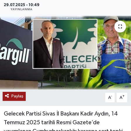
29.07.2025 - 10:49
MAGAZİN
YAYINLANMA
ÖZEL HABER
RESMİ İLANLAR
SAĞLIK
SİYASET
SOSYAL YARDIMLAR
Paylaş
-
+
A
A
SPONSORLU YAZI
Gelecek Partisi Sivas İl Başkanı Kadir Aydın, 14
SPOR
Temmuz 2025 tarihli Resmi Gazete’de
TEKNOLOJİ