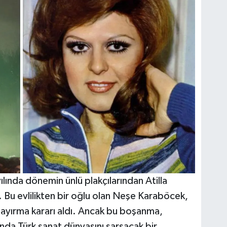
ında dönemin ünlü plakçılarından Atilla
. Bu evlilikten bir oğlu olan Neşe Karaböcek,
nı ayırma kararı aldı. Ancak bu boşanma,
manda Türk sanat dünyasını sarsacak bir