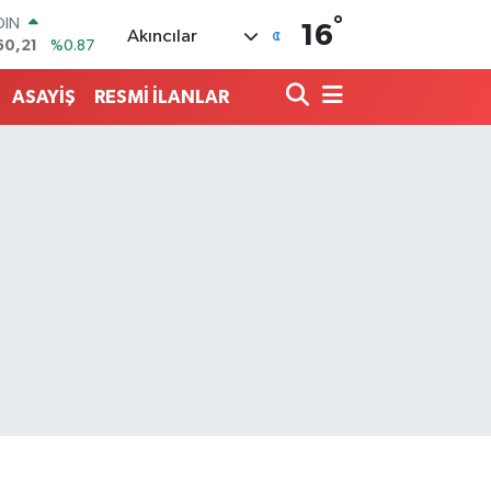
°
AR
16
Akıncılar
436
%0.18
O
510
%0.32
ASAYİŞ
RESMİ İLANLAR
LİN
811
%0.38
 ALTIN
.99
%2.59
100
79
%-14
OIN
60,21
%0.87