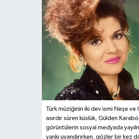
YAŞAM
Türk müziğinin iki dev ismi Neşe ve
asırdır süren küslük, Gülden Karaböc
görüntülerin sosyal medyada yayılm
yankı uyandırırken, gözler bir kez 