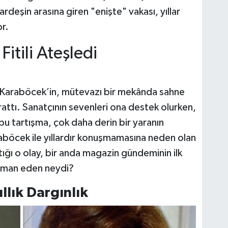
kardeşin arasına giren "enişte" vakası, yıllar
r.
itili Ateşledi
 Karaböcek’in, mütevazı bir mekânda sahne
ttı. Sanatçının sevenleri ona destek olurken,
bu tartışma, çok daha derin bir yaranın
aböcek ile yıllardır konuşmamasına neden olan
ığı o olay, bir anda magazin gündeminin ilk
düşman eden neydi?
llık Dargınlık