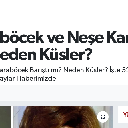
böcek ve Neşe Ka
Neden Küsler?
aböcek Barıştı mı? Neden Küsler? İşte 52
etaylar Haberimizde:
Y