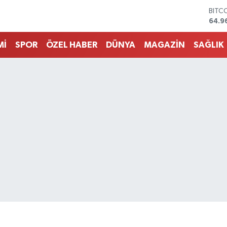
DOL
47,7
EUR
55,2
Mİ
SPOR
ÖZEL HABER
DÜNYA
MAGAZİN
SAĞLIK
STER
64,4
GRAM
6648
BİST
13.7
BITC
64.9