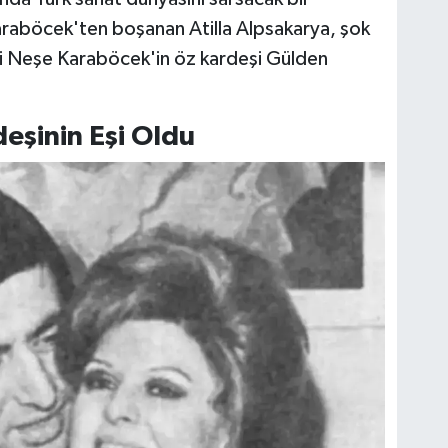
araböcek'ten boşanan Atilla Alpsakarya, şok
 yani Neşe Karaböcek'in öz kardeşi Gülden
eşinin Eşi Oldu