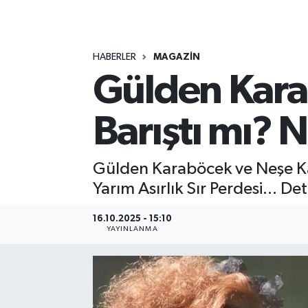
MAGAZİN
HABERLER
MAGAZİN
ÖZEL HABER
Gülden Kara
RESMİ İLANLAR
Barıştı mı? 
SAĞLIK
SİYASET
Gülden Karaböcek ve Neşe Kar
Yarım Asırlık Sır Perdesi... D
SOSYAL YARDIMLAR
16.10.2025 - 15:10
YAYINLANMA
SPONSORLU YAZI
SPOR
TEKNOLOJİ