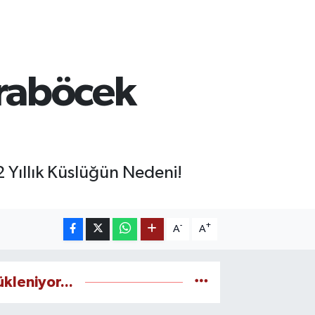
raböcek
 Yıllık Küslüğün Nedeni!
-
+
A
A
ükleniyor...