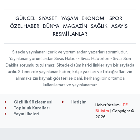
GÜNCEL
SİYASET
YAŞAM
EKONOMİ
SPOR
ÖZEL HABER
DÜNYA
MAGAZİN
SAĞLIK
ASAYİŞ
RESMİ İLANLAR
Sitede yayınlanan içerik ve yorumlardan yazarları sorumludur.
Yayınlanan yorumlardan Sivas Haber - Sivas Haberleri - Sivas Son
Dakika sorumlu tutulamaz. Sitedeki tüm harici linkler ayrı bir sayfada
açılır. Sitemizde yayınlanan haber, köşe yazıları ve fotoğraflar izin
alınmaksızın kaynak gösterilse dahi, herhangi bir ortamda
kullanılamaz ve yayınlanamaz
Gizlilik Sözleşmesi
İletişim
Haber Yazılımı:
TE
Topluluk Kuralları
Bilişim
| Copyright ©
Yayın İlkeleri
2026