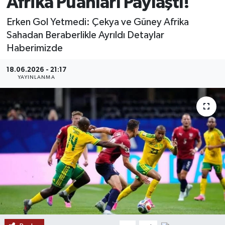
Afrika Puanları Paylaştı!
MAGAZİN
Erken Gol Yetmedi: Çekya ve Güney Afrika
Sahadan Beraberlikle Ayrıldı Detaylar
ÖZEL HABER
Haberimizde
RESMİ İLANLAR
18.06.2026 - 21:17
YAYINLANMA
SAĞLIK
SİYASET
SOSYAL YARDIMLAR
SPONSORLU YAZI
SPOR
TEKNOLOJİ