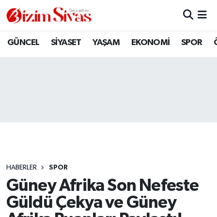
ARAMIZDAN AYRILANLAR
Sivas Nöbetçi Eczaneler
GÜNCEL
SİYASET
YAŞAM
EKONOMİ
SPOR
ASAYİŞ
Sivas Hava Durumu
DİĞER
Sivas Namaz Vakitleri
DÜNYA
Sivas Trafik Yoğunluk Haritası
EĞİTİM
Süper Lig Puan Durumu ve Fikstür
EKONOMİ
Tüm Manşetler
HABERLER
SPOR
Güney Afrika Son Nefeste
GÜNCEL
Son Dakika Haberleri
Güldü Çekya ve Güney
KÜLTÜR
Haber Arşivi