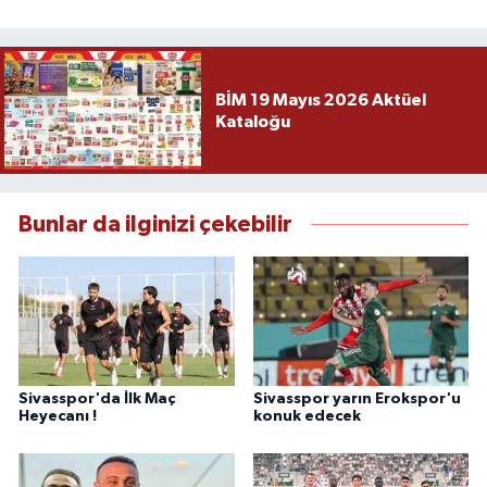
BİM 19 Mayıs 2026 Aktüel
Kataloğu
Bunlar da ilginizi çekebilir
Sivasspor'da İlk Maç
Sivasspor yarın Erokspor'u
Heyecanı !
konuk edecek