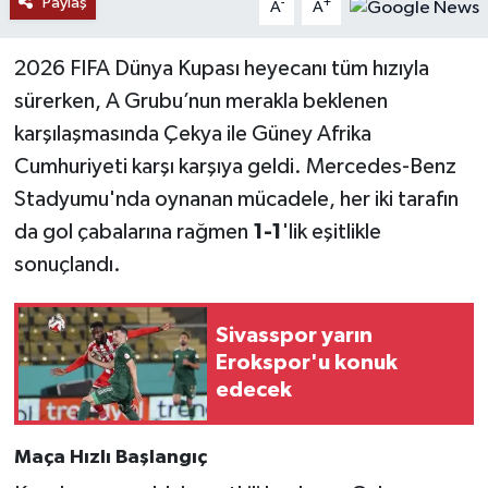
Paylaş
-
+
A
A
YAŞAM
2026 FIFA Dünya Kupası heyecanı tüm hızıyla
sürerken, A Grubu’nun merakla beklenen
karşılaşmasında Çekya ile Güney Afrika
Cumhuriyeti karşı karşıya geldi. Mercedes-Benz
Stadyumu'nda oynanan mücadele, her iki tarafın
da gol çabalarına rağmen
1-1
'lik eşitlikle
sonuçlandı.
Sivasspor yarın
Erokspor'u konuk
edecek
Maça Hızlı Başlangıç