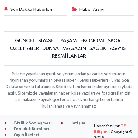
Son Dakika Haberleri
Haber Arşivi
GÜNCEL
SİYASET
YAŞAM
EKONOMİ
SPOR
ÖZEL HABER
DÜNYA
MAGAZİN
SAĞLIK
ASAYİŞ
RESMİ İLANLAR
Sitede yayınlanan içerik ve yorumlardan yazarları sorumludur.
Yayınlanan yorumlardan Sivas Haber - Sivas Haberleri - Sivas Son
Dakika sorumlu tutulamaz. Sitedeki tüm harici linkler ayrı bir sayfada
açılır. Sitemizde yayınlanan haber, köşe yazıları ve fotoğraflar izin
alınmaksızın kaynak gösterilse dahi, herhangi bir ortamda
kullanılamaz ve yayınlanamaz
Gizlilik Sözleşmesi
İletişim
Haber Yazılımı:
TE
Topluluk Kuralları
Bilişim
| Copyright ©
Yayın İlkeleri
2026