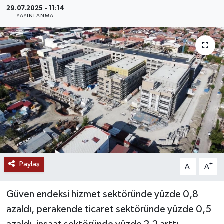
29.07.2025 - 11:14
MAGAZİN
YAYINLANMA
ÖZEL HABER
RESMİ İLANLAR
SAĞLIK
SİYASET
SOSYAL YARDIMLAR
Paylaş
-
+
A
A
SPONSORLU YAZI
Güven endeksi hizmet sektöründe yüzde 0,8
SPOR
azaldı, perakende ticaret sektöründe yüzde 0,5
TEKNOLOJİ