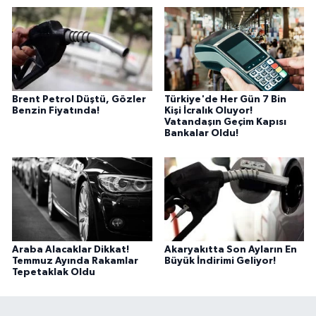
Brent Petrol Düştü, Gözler
Türkiye'de Her Gün 7 Bin
Benzin Fiyatında!
Kişi İcralık Oluyor!
Vatandaşın Geçim Kapısı
Bankalar Oldu!
Araba Alacaklar Dikkat!
Akaryakıtta Son Ayların En
Temmuz Ayında Rakamlar
Büyük İndirimi Geliyor!
Tepetaklak Oldu