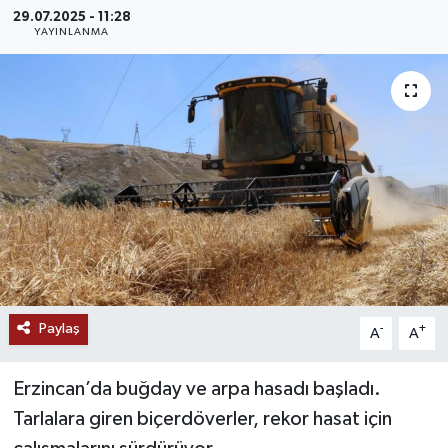
29.07.2025 - 11:28
MAGAZİN
YAYINLANMA
ÖZEL HABER
RESMİ İLANLAR
SAĞLIK
SİYASET
SOSYAL YARDIMLAR
Paylaş
-
+
A
A
SPONSORLU YAZI
Erzincan’da buğday ve arpa hasadı başladı.
SPOR
Tarlalara giren biçerdöverler, rekor hasat için
TEKNOLOJİ