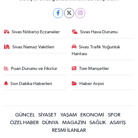
Sivas Nöbetçi Eczaneler
Sivas Hava Durumu
Sivas Namaz Vakitleri
Sivas Trafik Yoğunluk
Haritası
Puan Durumu ve Fikstür
Tüm Manşetler
Son Dakika Haberleri
Haber Arşivi
GÜNCEL
SİYASET
YAŞAM
EKONOMİ
SPOR
ÖZEL HABER
DÜNYA
MAGAZİN
SAĞLIK
ASAYİŞ
RESMİ İLANLAR