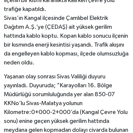
İlçenin bir kısmı karanlıkta kalırken çevre yolu
trafiğe kapatıldı.
YAŞAM
Sivas’ın Kangal ilçesinde Çamlıbel Elektrik
Dağıtım A.Ş.’ye (ÇEDAŞ) ait yüksek gerilim
hattında kablo koptu. Kopan kablo sonucu ilçenin
bir kısmında enerji kesintisi yaşandı. Trafik akışını
da engelleyen kablo kopması, ilçede olumsuzluğa
neden oldu.
Yaşanan olay sonrası Sivas Valiliği duyuru
yayınladı. Duyuruda; "Karayolları 16. Bölge
Müdürlüğü sorumluluğunda yer alan 850-07
KKNo’lu Sivas-Malatya yolunun
Kilometre:0+000-2+000’da (Kangal Çevre Yolu
sonu) enine geçen yüksek gerilim hattında
meydana gelen kopmadan dolayı civarda bulunan