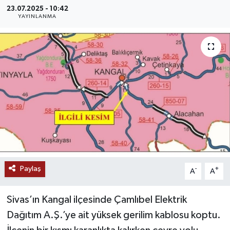
23.07.2025 - 10:42
MAGAZİN
YAYINLANMA
ÖZEL HABER
RESMİ İLANLAR
SAĞLIK
SİYASET
SOSYAL YARDIMLAR
Paylaş
-
+
A
A
SPONSORLU YAZI
Sivas’ın Kangal ilçesinde Çamlıbel Elektrik
SPOR
Dağıtım A.Ş.’ye ait yüksek gerilim kablosu koptu.
TEKNOLOJİ