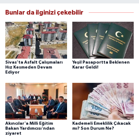
Bunlar da ilginizi çekebilir
Sivas’ta Asfalt Çalışmaları
Yeşil Pasaportta Beklenen
Hız Kesmeden Devam
Karar Geldi!
Ediyor
Akıncılar'a Milli Eğitim
Kademeli Emeklilik Çıkacak
Bakan Yardımcısı'ndan
mı? Son Durum Ne?
ziyaret