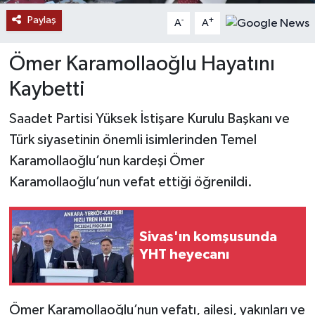
Paylaş
-
+
A
A
YAŞAM
Ömer Karamollaoğlu Hayatını
Kaybetti
Saadet Partisi Yüksek İstişare Kurulu Başkanı ve
Türk siyasetinin önemli isimlerinden Temel
Karamollaoğlu’nun kardeşi Ömer
Karamollaoğlu’nun vefat ettiği öğrenildi.
Sivas'ın komşusunda
YHT heyecanı
Ömer Karamollaoğlu’nun vefatı, ailesi, yakınları ve