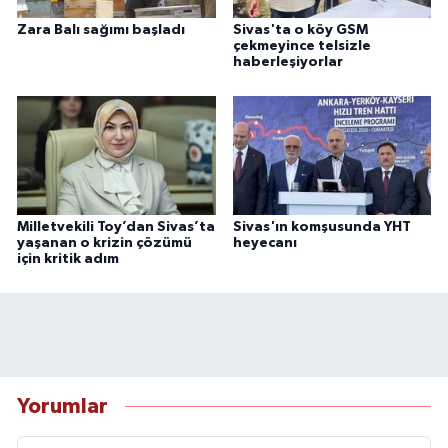
Zara Balı sağımı başladı
Sivas'ta o köy GSM
çekmeyince telsizle
haberleşiyorlar
Milletvekili Toy’dan Sivas’ta
Sivas'ın komşusunda YHT
yaşanan o krizin çözümü
heyecanı
için kritik adım
Yorumlar