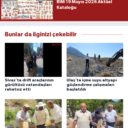
BİM 19 Mayıs 2026 Aktüel
Kataloğu
Bunlar da ilginizi çekebilir
Sivas’ta drift araçlarının
Ulaş'ta içme suyu altyapı
gürültüsü vatandaşları
güçlendirme çalışmaları
rahatsız etti
başlatıldı