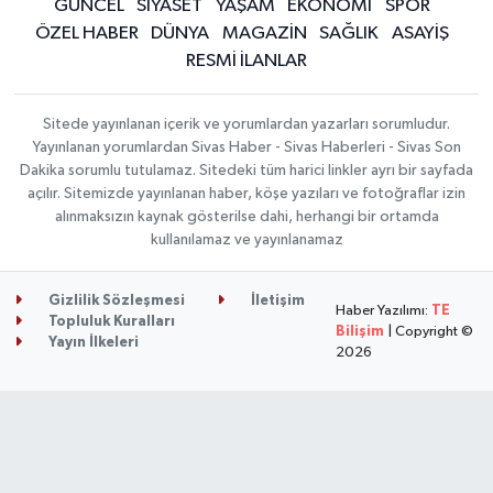
GÜNCEL
SİYASET
YAŞAM
EKONOMİ
SPOR
ÖZEL HABER
DÜNYA
MAGAZİN
SAĞLIK
ASAYİŞ
RESMİ İLANLAR
Sitede yayınlanan içerik ve yorumlardan yazarları sorumludur.
Yayınlanan yorumlardan Sivas Haber - Sivas Haberleri - Sivas Son
Dakika sorumlu tutulamaz. Sitedeki tüm harici linkler ayrı bir sayfada
açılır. Sitemizde yayınlanan haber, köşe yazıları ve fotoğraflar izin
alınmaksızın kaynak gösterilse dahi, herhangi bir ortamda
kullanılamaz ve yayınlanamaz
Gizlilik Sözleşmesi
İletişim
Haber Yazılımı:
TE
Topluluk Kuralları
Bilişim
| Copyright ©
Yayın İlkeleri
2026