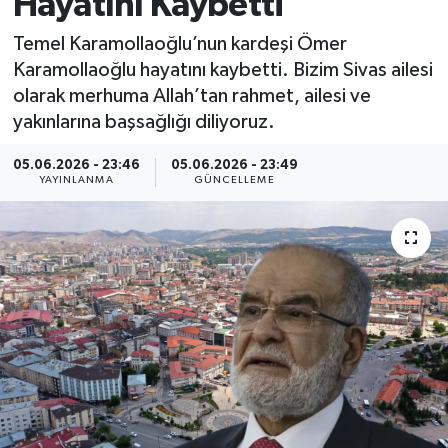
Hayatını Kaybetti
MAGAZİN
Temel Karamollaoğlu’nun kardeşi Ömer
Karamollaoğlu hayatını kaybetti. Bizim Sivas ailesi
ÖZEL HABER
olarak merhuma Allah’tan rahmet, ailesi ve
yakınlarına başsağlığı diliyoruz.
RESMİ İLANLAR
05.06.2026 - 23:46
05.06.2026 - 23:49
YAYINLANMA
GÜNCELLEME
SAĞLIK
SİYASET
SOSYAL YARDIMLAR
SPONSORLU YAZI
SPOR
TEKNOLOJİ