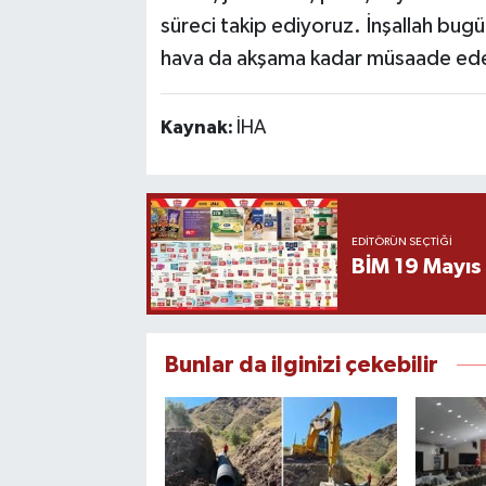
süreci takip ediyoruz. İnşallah bugü
hava da akşama kadar müsaade eder
Kaynak:
İHA
EDITÖRÜN SEÇTIĞI
BİM 19 Mayıs
Bunlar da ilginizi çekebilir