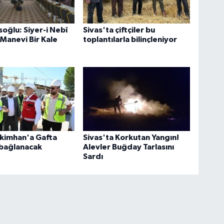
oğlu: Siyer-i Nebî
Sivas'ta çiftçiler bu
 Manevi Bir Kale
toplantılarla bilinçleniyor
ekimhan'a Gafta
Sivas'ta Korkutan Yangın!
 bağlanacak
Alevler Buğday Tarlasını
Sardı