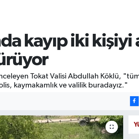
da kayıp iki kişiy
sürüyor
inceleyen Tokat Valisi Abdullah Köklü, "tü
lis, kaymakamlık ve valilik buradayız."
Y