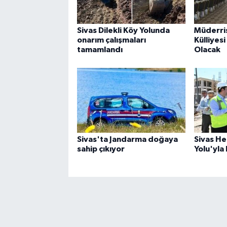
Sivas Dilekli Köy Yolunda
Müderris
onarım çalışmaları
Külliyesi
tamamlandı
Olacak
Sivas'ta Jandarma doğaya
Sivas H
sahip çıkıyor
Yolu'yla