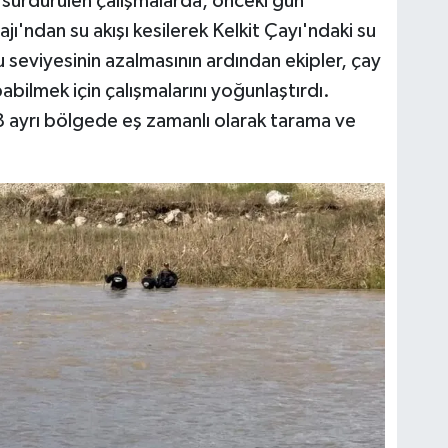
sürdürülen çalışmalarda, önceki gün
ı'ndan su akışı kesilerek Kelkit Çayı'ndaki su
 seviyesinin azalmasının ardından ekipler, çay
ilmek için çalışmalarını yoğunlaştırdı.
 8 ayrı bölgede eş zamanlı olarak tarama ve