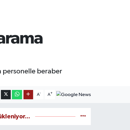
i arama
m personelle beraber
-
+
A
A
ükleniyor...