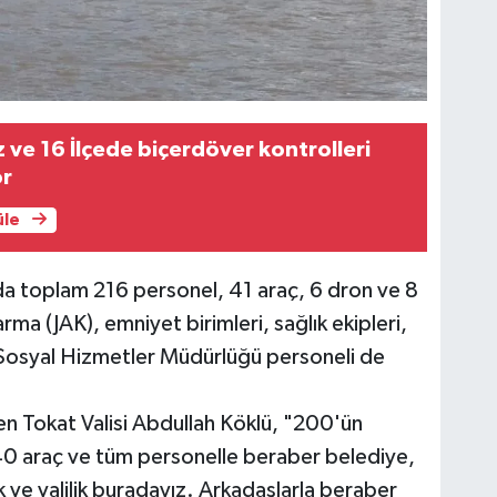
 ve 16 İlçede biçerdöver kontrolleri
or
üle
 toplam 216 personel, 41 araç, 6 dron ve 8
ma (JAK), emniyet birimleri, sağlık ekipleri,
ve Sosyal Hizmetler Müdürlüğü personeli de
en Tokat Valisi Abdullah Köklü, "200'ün
40 araç ve tüm personelle beraber belediye,
ve valilik buradayız. Arkadaşlarla beraber