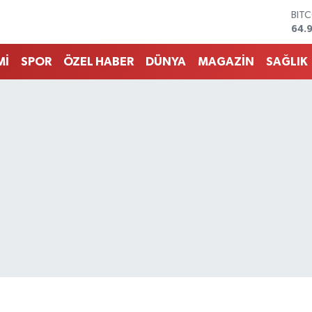
DOL
47,
EUR
55,
Mİ
SPOR
ÖZEL HABER
DÜNYA
MAGAZİN
SAĞLIK
STE
64,
GRA
666
BİS
13.
BIT
64.