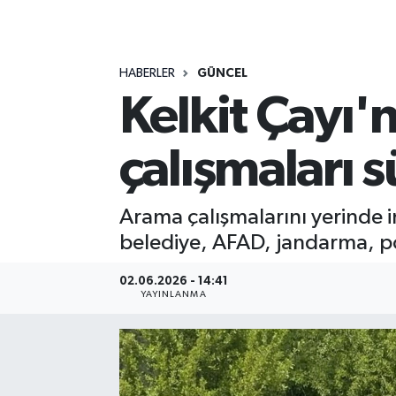
MAGAZİN
HABERLER
GÜNCEL
ÖZEL HABER
Kelkit Çayı'n
RESMİ İLANLAR
çalışmaları 
SAĞLIK
SİYASET
Arama çalışmalarını yerinde 
belediye, AFAD, jandarma, po
SOSYAL YARDIMLAR
02.06.2026 - 14:41
YAYINLANMA
SPONSORLU YAZI
SPOR
TEKNOLOJİ