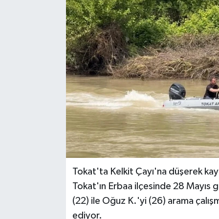
YAŞAM
Tokat'ta Kelkit Çayı'na düşerek kayb
Tokat'ın Erbaa ilçesinde 28 Mayıs g
(22) ile Oğuz K.'yi (26) arama çalış
ediyor.