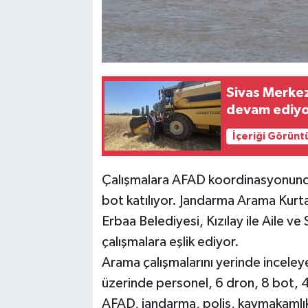
Sivas Merkez
devam ediy
İçeriği Görünt
Çalışmalara AFAD koordinasyonunda
bot katılıyor. Jandarma Arama Kurtar
Erbaa Belediyesi, Kızılay ile Aile 
çalışmalara eşlik ediyor.
Arama çalışmalarını yerinde inceley
üzerinde personel, 6 dron, 8 bot, 
AFAD, jandarma, polis, kaymakamlık 