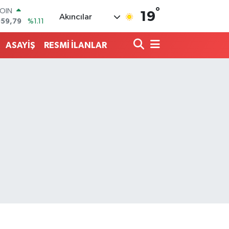
°
AR
19
Akıncılar
7436
%0.18
O
2510
%0.32
ASAYİŞ
RESMİ İLANLAR
RLİN
4811
%0.38
M ALTIN
0.55
%0.03
T100
779
%-14
COIN
959,79
%1.11