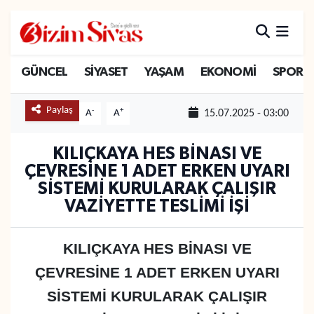
ARAMIZDAN AYRILANLAR
Sivas Nöbetçi Eczaneler
GÜNCEL
SİYASET
YAŞAM
EKONOMİ
SPOR
ASAYİŞ
Sivas Hava Durumu
Paylaş
-
+
A
A
15.07.2025 - 03:00
DİĞER
Sivas Namaz Vakitleri
KILIÇKAYA HES BİNASI VE
DÜNYA
Sivas Trafik Yoğunluk Haritası
ÇEVRESİNE 1 ADET ERKEN UYARI
SİSTEMİ KURULARAK ÇALIŞIR
EĞİTİM
Süper Lig Puan Durumu ve Fikstür
VAZİYETTE TESLİMİ İŞİ
EKONOMİ
Tüm Manşetler
KILIÇKAYA HES BİNASI VE
GÜNCEL
Son Dakika Haberleri
ÇEVRESİNE 1 ADET ERKEN UYARI
SİSTEMİ KURULARAK ÇALIŞIR
KÜLTÜR
Haber Arşivi