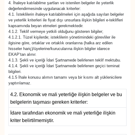
4. İhaleye katılabilme şartları ve istenilen belgeler ile yeterlik
değerlendirmesinde uygulanacak kriterler:
4.1. İsteklilerin ihaleye katılabilmeleri için aşağıda sayılan belgeler
ve yeterlik kriterleri ile fiyat dışı unsurlara ilişkin bilgileri e-teklifleri
kapsamında beyan etmeleri gerekmektedir.
4.1.2. Teklif vermeye yetkili olduğunu gösteren bilgiler;
4.1.2.1. Tüzel kişilerde; isteklilerin yönetimindeki görevliler ile
ilgisine göre, ortaklar ve ortaklık oranlarına (halka arz edilen
hisseler hariç)/üyelerine/kurucularına ilişkin bilgiler idarece
EKAP’tan alınır.
4.1.3. Şekli ve içeriği İdari Şartnamede belirlenen teklif mektubu.
4.1.4. Şekli ve içeriği İdari Şartnamede belirlenen geçici teminat
bilgileri.
4.1.5 İhale konusu alımın tamamı veya bir kısmı alt yüklenicilere
yaptırılamaz.
4.2. Ekonomik ve mali yeterliğe ilişkin belgeler ve bu
belgelerin taşıması gereken kriterler:
İdare tarafından ekonomik ve mali yeterliğe ilişkin
kriter belirtilmemiştir.