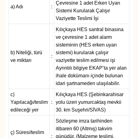
Çevresine 1 adet Erken Uyarı
a) Adı
:
Sistemi Kurularak Çalışır
Vaziyette Teslimi İşi
Kılıçkaya HES santral binasına
ve çevresine 1 adet alarm
sisteminin (HES erken uyarı
b) Niteliği, türü
sistemi) kurularak çalışır
:
ve miktarı
vaziyette teslim edilmesi işi
Ayrıntılı bilgiye EKAP’ta yer alan
ihale dokümanı içinde bulunan
idari şartnameden ulaşılabilir.
c)
Kılıçkaya HES (Şebinkarahisar
Yapılacağı/teslim
:
yolu üzeri yumurcaktaş mevkii
edileceği yer
30. km Suşehri/SİVAS)
Sözleşme imza tarihinden
itibaren 60 (Altmış) takvim
ç) Süresi/teslim
:
günüdür. (Malzeme teslimi,