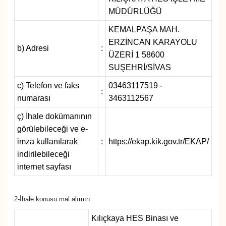
MÜDÜRLÜĞÜ
YAŞAM
KEMALPAŞA MAH.
ERZİNCAN KARAYOLU
b) Adresi
:
ÜZERİ 1 58600
SUŞEHRİ/SİVAS
c) Telefon ve faks
03463117519 -
:
numarası
3463112567
ç) İhale dokümanının
görülebileceği ve e-
imza kullanılarak
:
https://ekap.kik.gov.tr/EKAP/
indirilebileceği
internet sayfası
2-İhale konusu mal alımın
Kılıçkaya HES Binası ve