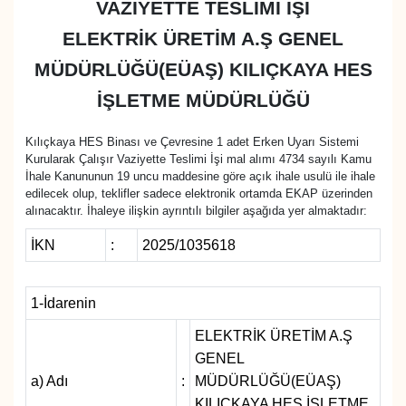
VAZİYETTE TESLİMİ İŞİ
MAGAZİN
ELEKTRİK ÜRETİM A.Ş GENEL
MÜDÜRLÜĞÜ(EÜAŞ) KILIÇKAYA HES
ÖZEL HABER
İŞLETME MÜDÜRLÜĞÜ
RESMİ İLANLAR
Kılıçkaya HES Binası ve Çevresine 1 adet Erken Uyarı Sistemi
Kurularak Çalışır Vaziyette Teslimi İşi mal alımı 4734 sayılı Kamu
SAĞLIK
İhale Kanununun 19 uncu maddesine göre açık ihale usulü ile ihale
edilecek olup, teklifler sadece elektronik ortamda EKAP üzerinden
alınacaktır. İhaleye ilişkin ayrıntılı bilgiler aşağıda yer almaktadır:
SİYASET
İKN
:
2025/1035618
SOSYAL YARDIMLAR
1-İdarenin
SPONSORLU YAZI
ELEKTRİK ÜRETİM A.Ş
SPOR
GENEL
a) Adı
:
MÜDÜRLÜĞÜ(EÜAŞ)
TEKNOLOJİ
KILIÇKAYA HES İŞLETME