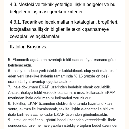
4.3. Mesleki ve teknik yeterliğe ilişkin belgeler ve bu
belgelerin taşıması gereken kriterler:
4.3.1. Tedarik edilecek malların katalogları, broşürleri,
fotoğraflarına ilişkin bilgiler ile teknik şartnameye
cevapları ve açıklamaları:
Katolog Broşür vs.
5. Ekonomik açıdan en avantajlı teklif sadece fiyat esasına göre
belirlenecektir.
6. İhaleye sadece yerli istekliler katılabilecek olup yerli malı teklif
eden yerli istekliye ihalenin tamamında % 15 (yüzde on beş)
oranında fiyat avantajı uygulanacaktır.
7. İhale dokümanı EKAP üzerinden bedelsiz olarak görülebilir.
Ancak, ihaleye teklif verecek olanların, e-imza kullanarak EKAP
üzerinden ihale dokümanını indirmeleri zorunludur.
8. Teklifler, EKAP üzerinden elektronik ortamda hazırlandıktan
sonra, e-imza ile imzalanarak, teklife ilişkin e-anahtar ile birlikte
ihale tarih ve saatine kadar EKAP üzerinden gönderilecektir.
9. İstekliler tekliflerini, götürü bedel üzerinden vereceklerdir. İhale
sonucunda, üzerine ihale yapılan istekliyle toplam bedel üzerinden