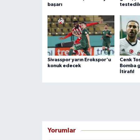
başarı
testedil
Sivasspor yarın Erokspor'u
Cenk To
konuk edecek
Bomba gi
İtirafı!
Yorumlar