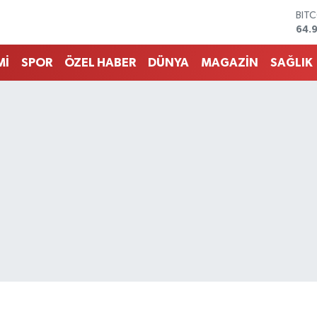
DOL
47,
EUR
55,
Mİ
SPOR
ÖZEL HABER
DÜNYA
MAGAZİN
SAĞLIK
STE
64,
GRA
666
BİS
13.
BIT
64.