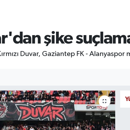
r'dan şike suçlam
Kırmızı Duvar, Gaziantep FK - Alanyaspor m
Y