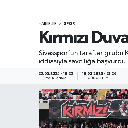
MAGAZİN
HABERLER
SPOR
ÖZEL HABER
Kırmızı Duva
RESMİ İLANLAR
Sivasspor’un taraftar grubu 
SAĞLIK
iddiasıyla savcılığa başvurdu.
SİYASET
22.05.2025 - 18:22
16.03.2026 - 21:26
YAYINLANMA
GÜNCELLEME
SOSYAL YARDIMLAR
SPONSORLU YAZI
SPOR
TEKNOLOJİ