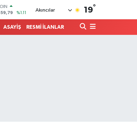
°
AR
19
Akıncılar
7436
%0.18
O
2510
%0.32
ASAYİŞ
RESMİ İLANLAR
RLİN
4811
%0.38
M ALTIN
0.55
%0.03
T100
779
%-14
COIN
959,79
%1.11