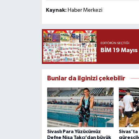
Kaynak:
Haber Merkezi
EDITÖRÜN SEÇTIĞI
BİM 19 Mayıs
Bunlar da ilginizi çekebilir
Sivaslı Para Yüzücümüz
Sivas'ta
Defne Nisa Takçı’dan büyük
güreşçil