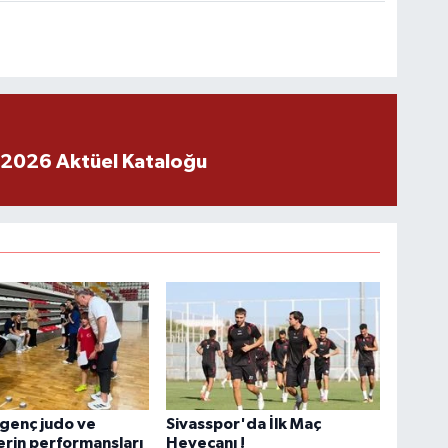
 2026 Aktüel Kataloğu
 genç judo ve
Sivasspor'da İlk Maç
erin performansları
Heyecanı !