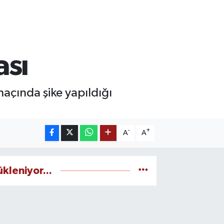
ası
açında şike yapıldığı
-
+
A
A
ükleniyor...