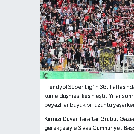
YAŞAM
Trendyol Süper Lig’in 36. haftasın
küme düşmesi kesinleşti. Yıllar son
beyazlılar büyük bir üzüntü yaşarken
Kırmızı Duvar Taraftar Grubu, Gazia
gerekçesiyle Sivas Cumhuriyet Başsav