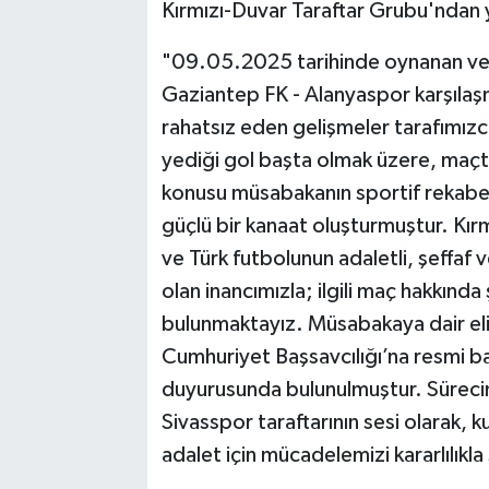
Kırmızı-Duvar Taraftar Grubu'ndan ya
"09.05.2025 tarihinde oynanan ve 
Gaziantep FK - Alanyaspor karşılaşm
rahatsız eden gelişmeler tarafımızc
yediği gol başta olmak üzere, maçt
konusu müsabakanın sportif rekabet 
güçlü bir kanaat oluşturmuştur. Kır
ve Türk futbolunun adaletli, şeffaf 
olan inancımızla; ilgili maç hakkınd
bulunmaktayız. Müsabakaya dair elim
Cumhuriyet Başsavcılığı’na resmi ba
duyurusunda bulunulmuştur. Sürecin 
Sivasspor taraftarının sesi olarak,
adalet için mücadelemizi kararlılıkl