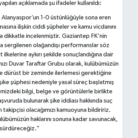
pılan açıklamada şu ifadeler kullanıldı:
Alanyaspor’un 1-0 üstünlüğüyle sona eren
asına ilişkin ciddi şüpheler ve kamu vicdanını
a dikkatle incelenmiştir. Gaziantep FK'nin
a sergilenen olağandışı performanslar söz
ilkelerine aykırı şekilde sonuçlandığına dair
mızı Duvar Taraftar Grubu olarak, kulübümüzün
ve dürüst bir zeminde ilerlemesi gerektiğine
a şike şüphesi nedeniyle yasal süreç başlatmış
izdeki bilgi, belge ve görüntülerle birlikte
şvuruda bulunarak şike iddiası hakkında suç
takipçisi olacağımızı kamuoyuna bildiririz.
 kulübümüzün haklarını sonuna kadar savunacak,
a sürdüreceğiz."