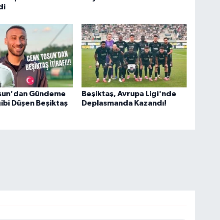
di
sun'dan Gündeme
Beşiktaş, Avrupa Ligi'nde
bi Düşen Beşiktaş
Deplasmanda Kazandı!