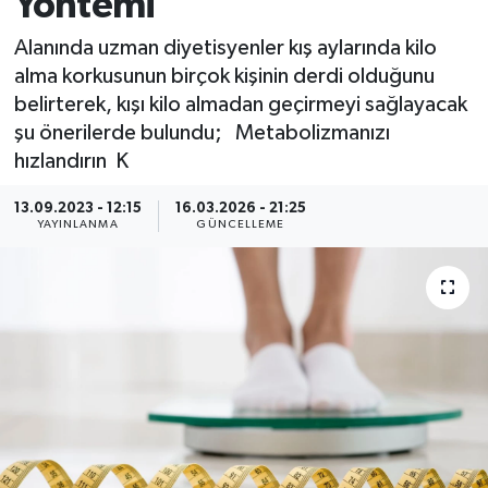
Yöntemi
MAGAZİN
Alanında uzman diyetisyenler kış aylarında kilo
alma korkusunun birçok kişinin derdi olduğunu
ÖZEL HABER
belirterek, kışı kilo almadan geçirmeyi sağlayacak
şu önerilerde bulundu; Metabolizmanızı
RESMİ İLANLAR
hızlandırın K
SAĞLIK
13.09.2023 - 12:15
16.03.2026 - 21:25
YAYINLANMA
GÜNCELLEME
SİYASET
SOSYAL YARDIMLAR
SPONSORLU YAZI
SPOR
TEKNOLOJİ