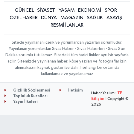
GÜNCEL
SİYASET
YAŞAM
EKONOMİ
SPOR
ÖZEL HABER
DÜNYA
MAGAZİN
SAĞLIK
ASAYİŞ
RESMİ İLANLAR
Sitede yayınlanan içerik ve yorumlardan yazarları sorumludur.
Yayınlanan yorumlardan Sivas Haber - Sivas Haberleri - Sivas Son
Dakika sorumlu tutulamaz. Sitedeki tüm harici linkler ayrı bir sayfada
açılır. Sitemizde yayınlanan haber, köşe yazıları ve fotoğraflar izin
alınmaksızın kaynak gösterilse dahi, herhangi bir ortamda
kullanılamaz ve yayınlanamaz
Gizlilik Sözleşmesi
İletişim
Haber Yazılımı:
TE
Topluluk Kuralları
Bilişim
| Copyright ©
Yayın İlkeleri
2026