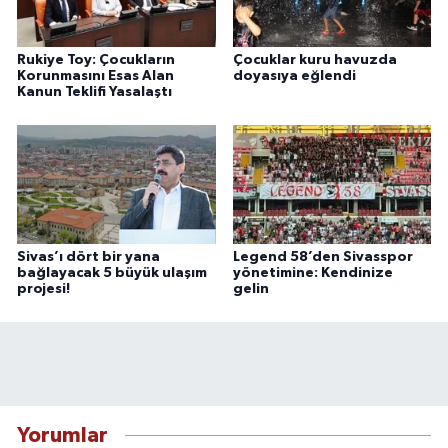
Rukiye Toy: Çocukların
Çocuklar kuru havuzda
Korunmasını Esas Alan
doyasıya eğlendi
Kanun Teklifi Yasalaştı
Sivas’ı dört bir yana
Legend 58’den Sivasspor
bağlayacak 5 büyük ulaşım
yönetimine: Kendinize
projesi!
gelin
Yorumlar