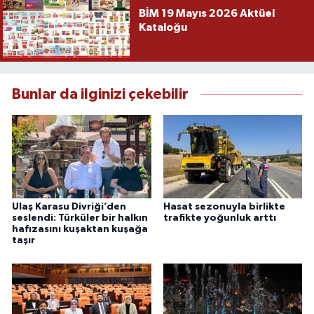
BİM 19 Mayıs 2026 Aktüel
Kataloğu
Bunlar da ilginizi çekebilir
Ulaş Karasu Divriği’den
Hasat sezonuyla birlikte
seslendi: Türküler bir halkın
trafikte yoğunluk arttı
hafızasını kuşaktan kuşağa
taşır