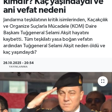
kimdir? Kaç yaşındaydı ve
ani vefat nedeni
MAGAZİN
Jandarma teşkilatının kritik isimlerinden, Kaçakçılık
ÖZEL HABER
ve Organize Suçlarla Mücadele (KOM) Daire
Başkanı Tuğgeneral Selami Akşit hayatını
RESMİ İLANLAR
kaybetti. Tüm teşkilatı yasa boğan vefatın
ardından Tuğgeneral Selami Akşit neden öldü ve
SAĞLIK
kaç yaşındaydı?
SİYASET
26.10.2025 - 20:54
YAYINLANMA
SOSYAL YARDIMLAR
SPONSORLU YAZI
SPOR
TEKNOLOJİ