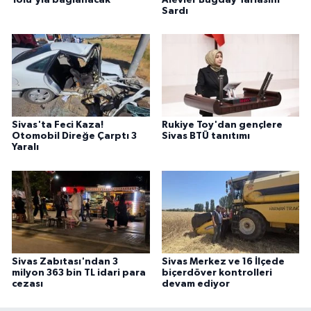
Sardı
Sivas'ta Feci Kaza!
Rukiye Toy'dan gençlere
Otomobil Direğe Çarptı 3
Sivas BTÜ tanıtımı
Yaralı
Sivas Zabıtası'ndan 3
Sivas Merkez ve 16 İlçede
milyon 363 bin TL idari para
biçerdöver kontrolleri
cezası
devam ediyor