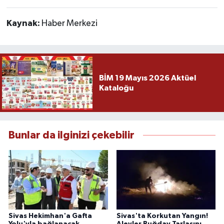
Kaynak:
Haber Merkezi
BİM 19 Mayıs 2026 Aktüel
Kataloğu
Bunlar da ilginizi çekebilir
Sivas Hekimhan'a Gafta
Sivas'ta Korkutan Yangın!
Yolu'yla bağlanacak
Alevler Buğday Tarlasını