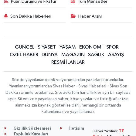
Puan Durumu ve Fikstür
Tüm Manşetler
Son Dakika Haberleri
Haber Arşivi
GÜNCEL
SİYASET
YAŞAM
EKONOMİ
SPOR
ÖZEL HABER
DÜNYA
MAGAZİN
SAĞLIK
ASAYİŞ
RESMİ İLANLAR
Sitede yayınlanan içerik ve yorumlardan yazarları sorumludur.
Yayınlanan yorumlardan Sivas Haber - Sivas Haberleri - Sivas Son
Dakika sorumlu tutulamaz. Sitedeki tüm harici linkler ayrı bir sayfada
açılır. Sitemizde yayınlanan haber, köşe yazıları ve fotoğraflar izin
alınmaksızın kaynak gösterilse dahi, herhangi bir ortamda
kullanılamaz ve yayınlanamaz
Gizlilik Sözleşmesi
İletişim
Haber Yazılımı:
TE
Topluluk Kuralları