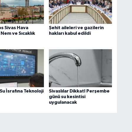
s Sivas Hava
Şehit aileleri ve gazilerin
Nem ve Sıcaklık
hakları kabul edildi
Su İsrafına Teknoloji
Sivaslılar Dikkat! Perşembe
günü su kesintisi
uygulanacak