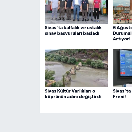
Sivas'ta kalfalık ve ustalık
6 Ağusto
sınav başvuruları başladı
Durumu! 
Artıyor!
Sivas Kültür Varlıkları o
Sivas'ta 
köprünün adını değiştirdi
Freni!