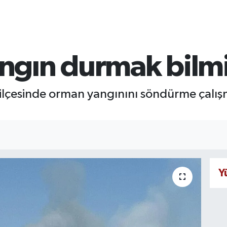
gın durmak bilmi
çesinde orman yangınını söndürme çalışma
Y