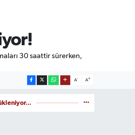
yor!
ları 30 saattir sürerken,
-
+
A
A
ükleniyor...