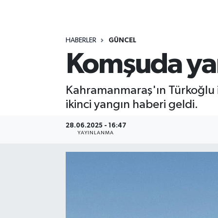
MAGAZİN
HABERLER
GÜNCEL
ÖZEL HABER
Komşuda yan
RESMİ İLANLAR
Kahramanmaraş'ın Türkoğlu il
SAĞLIK
ikinci yangın haberi geldi.
SİYASET
28.06.2025 - 16:47
YAYINLANMA
SOSYAL YARDIMLAR
SPONSORLU YAZI
SPOR
TEKNOLOJİ