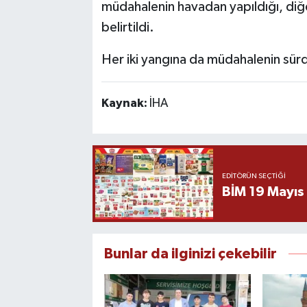
müdahalenin havadan yapıldığı, diğ
belirtildi.
Her iki yangına da müdahalenin sürdü
Kaynak:
İHA
EDITÖRÜN SEÇTIĞI
BİM 19 Mayıs
Bunlar da ilginizi çekebilir