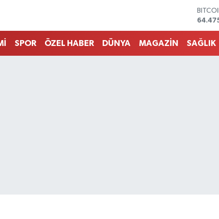
DOLA
47,59
EURO
55,07
Mİ
SPOR
ÖZEL HABER
DÜNYA
MAGAZİN
SAĞLIK
STERL
64,24
GRAM 
6518.
BİST1
13.70
BITCO
64.47