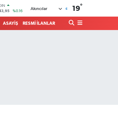
°
AR
19
Akıncılar
006
%0.06
O
0250
%0.02
ASAYİŞ
RESMİ İLANLAR
LİN
398
%0.2
 ALTIN
.87
%0.12
100
99
%70
OIN
43,95
%0.16