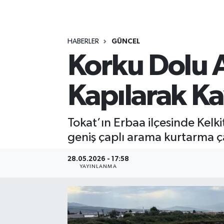
MAGAZİN
HABERLER
GÜNCEL
ÖZEL HABER
Korku Dolu A
RESMİ İLANLAR
Kapılarak K
SAĞLIK
SİYASET
Tokat’ın Erbaa ilçesinde Kelk
geniş çaplı arama kurtarma ça
SOSYAL YARDIMLAR
28.05.2026 - 17:58
YAYINLANMA
SPONSORLU YAZI
SPOR
TEKNOLOJİ