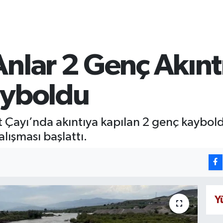
nlar 2 Genç Akınt
ayboldu
it Çayı’nda akıntıya kapılan 2 genç kaybo
lışması başlattı.
Y