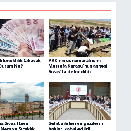
 Emeklilik Çıkacak
PKK’nın üç numaralı ismi
 Durum Ne?
Mustafa Karasu’nun annesi
Sivas’ta defnedildi
s Sivas Hava
Şehit aileleri ve gazilerin
Nem ve Sıcaklık
hakları kabul edildi