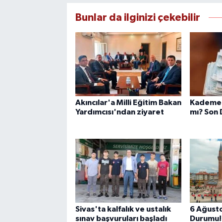
Bunlar da ilginizi çekebilir
Akıncılar'a Milli Eğitim Bakan
Kademeli
Yardımcısı'ndan ziyaret
mı? Son
Sivas'ta kalfalık ve ustalık
6 Ağusto
sınav başvuruları başladı
Durumu! 