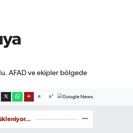
ıya
ldu. AFAD ve ekipler bölgede
-
+
A
A
ükleniyor...