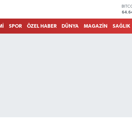
DOL
47,6
EUR
55,
Mİ
SPOR
ÖZEL HABER
DÜNYA
MAGAZİN
SAĞLIK
STER
64,2
GRAM
6500
BİST
13.7
BITC
64.6