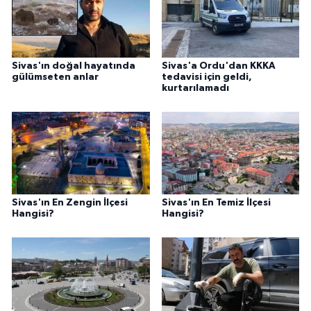
Sivas'ın doğal hayatında
Sivas'a Ordu'dan KKKA
gülümseten anlar
tedavisi için geldi,
kurtarılamadı
Sivas'ın En Zengin İlçesi
Sivas'ın En Temiz İlçesi
Hangisi?
Hangisi?