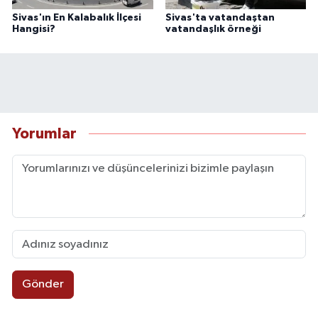
Sivas'ın En Kalabalık İlçesi
Sivas'ta vatandaştan
Hangisi?
vatandaşlık örneği
Yorumlar
Gönder