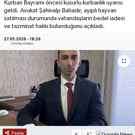
Kurban Bayramı öncesi kusurlu kurbanlık uyarısı
geldi. Avukat Şahinalp Bahadır, ayıplı hayvan
MAGAZİN
satılması durumunda vatandaşların bedel iadesi
ve tazminat hakkı bulunduğunu açıkladı.
ÖZEL HABER
27.05.2026 - 18:26
RESMİ İLANLAR
YAYINLANMA
SAĞLIK
SİYASET
SOSYAL YARDIMLAR
SPONSORLU YAZI
SPOR
Paylaş
TEKNOLOJİ
-
+
A
A