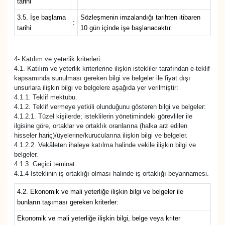
tarihi
3.5. İşe başlama
Sözleşmenin imzalandığı tarihten itibaren
:
tarihi
10 gün içinde işe başlanacaktır.
4- Katılım ve yeterlik kriterleri:
4.1. Katılım ve yeterlik kriterlerine ilişkin istekliler tarafından e-teklif
kapsamında sunulması gereken bilgi ve belgeler ile fiyat dışı
unsurlara ilişkin bilgi ve belgelere aşağıda yer verilmiştir:
4.1.1. Teklif mektubu.
4.1.2. Teklif vermeye yetkili olunduğunu gösteren bilgi ve belgeler:
4.1.2.1. Tüzel kişilerde; isteklilerin yönetimindeki görevliler ile
ilgisine göre, ortaklar ve ortaklık oranlarına (halka arz edilen
hisseler hariç)/üyelerine/kurucularına ilişkin bilgi ve belgeler.
4.1.2.2. Vekâleten ihaleye katılma halinde vekile ilişkin bilgi ve
belgeler.
4.1.3. Geçici teminat.
4.1.4 İsteklinin iş ortaklığı olması halinde iş ortaklığı beyannamesi.
4.2. Ekonomik ve mali yeterliğe ilişkin bilgi ve belgeler ile
bunların taşıması gereken kriterler:
Ekonomik ve mali yeterliğe ilişkin bilgi, belge veya kriter