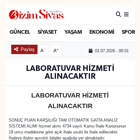
ARAMIZDAN AYRILANLAR
Sivas Nöbetçi Eczaneler
GÜNCEL
SİYASET
YAŞAM
EKONOMİ
SPOR
ASAYİŞ
Sivas Hava Durumu
Paylaş
-
+
A
A
01.07.2026 - 00:01
DİĞER
Sivas Namaz Vakitleri
LABORATUVAR HİZMETİ
DÜNYA
Sivas Trafik Yoğunluk Haritası
ALINACAKTIR
EĞİTİM
Süper Lig Puan Durumu ve Fikstür
LABORATUVAR HİZMETİ
EKONOMİ
Tüm Manşetler
ALINACAKTIR
GÜNCEL
Son Dakika Haberleri
SONUÇ PUAN KARŞILIĞI TAM OTOMATİK GAİTA ANALİZ
SİSTEMİ ALIMI hizmet alımı 4734 sayılı Kamu İhale Kanununun
19 uncu maddesine göre açık ihale usulü ile ihale edilecektir.
KÜLTÜR
Haber Arşivi
İhaleye ilişkin ayrıntılı bilgiler aşağıda yer almaktadır: