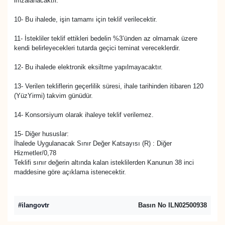
imzalanacaktır.
10- Bu ihalede, işin tamamı için teklif verilecektir.
11- İstekliler teklif ettikleri bedelin %3’ünden az olmamak üzere
kendi belirleyecekleri tutarda geçici teminat vereceklerdir.
12- Bu ihalede elektronik eksiltme yapılmayacaktır.
13- Verilen tekliflerin geçerlilik süresi, ihale tarihinden itibaren 120
(YüzYirmi) takvim günüdür.
14- Konsorsiyum olarak ihaleye teklif verilemez.
15- Diğer hususlar:
İhalede Uygulanacak Sınır Değer Katsayısı (R) : Diğer
Hizmetler/0,78
Teklifi sınır değerin altında kalan isteklilerden Kanunun 38 inci
maddesine göre açıklama istenecektir.
#ilangovtr
Basın No ILN02500938