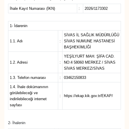
İhale Kayıt Numarası (İKN)
:
2026/1173302
MAGAZİN
ÖZEL HABER
1- İdarenin
SİVAS İL SAĞLIK MÜDÜRLÜĞÜ
RESMİ İLANLAR
1.1. Adı
:
SİVAS NUMUNE HASTANESİ
BAŞHEKİMLİĞİ
SAĞLIK
YEŞİLYURT MAH. ŞİFA CAD.
1.2. Adresi
:
NO:4 58060 MERKEZ / SİVAS
SİVAS MERKEZ/SİVAS
SİYASET
1.3. Telefon numarası
:
03462150833
SOSYAL YARDIMLAR
1.4. İhale dokümanının
görülebileceği ve
:
https://ekap.kik.gov.tr/EKAP/
SPONSORLU YAZI
indirilebileceği internet
sayfası
SPOR
2- İhalenin
TEKNOLOJİ