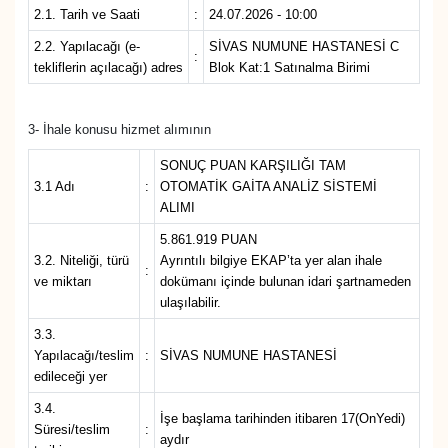
2.1. Tarih ve Saati
:
24.07.2026 - 10:00
2.2. Yapılacağı (e-
SİVAS NUMUNE HASTANESİ C
YAŞAM
:
tekliflerin açılacağı) adres
Blok Kat:1 Satınalma Birimi
3- İhale konusu hizmet alımının
SONUÇ PUAN KARŞILIĞI TAM
3.1 Adı
:
OTOMATİK GAİTA ANALİZ SİSTEMİ
ALIMI
5.861.919 PUAN
3.2. Niteliği, türü
Ayrıntılı bilgiye EKAP’ta yer alan ihale
:
ve miktarı
dokümanı içinde bulunan idari şartnameden
ulaşılabilir.
3.3.
Yapılacağı/teslim
:
SİVAS NUMUNE HASTANESİ
edileceği yer
3.4.
İşe başlama tarihinden itibaren 17(OnYedi)
Süresi/teslim
:
aydır