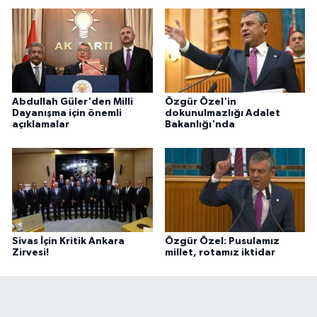
Abdullah Güler'den Milli
Özgür Özel'in
Dayanışma için önemli
dokunulmazlığı Adalet
açıklamalar
Bakanlığı'nda
Sivas İçin Kritik Ankara
Özgür Özel: Pusulamız
Zirvesi!
millet, rotamız iktidar