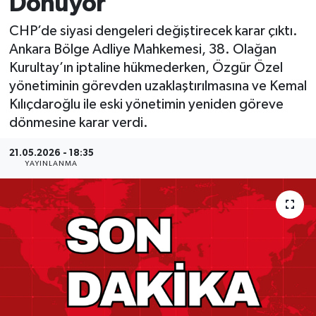
Dönüyor
MAGAZİN
CHP’de siyasi dengeleri değiştirecek karar çıktı.
Ankara Bölge Adliye Mahkemesi, 38. Olağan
ÖZEL HABER
Kurultay’ın iptaline hükmederken, Özgür Özel
yönetiminin görevden uzaklaştırılmasına ve Kemal
RESMİ İLANLAR
Kılıçdaroğlu ile eski yönetimin yeniden göreve
dönmesine karar verdi.
SAĞLIK
21.05.2026 - 18:35
YAYINLANMA
SİYASET
SOSYAL YARDIMLAR
SPONSORLU YAZI
SPOR
TEKNOLOJİ