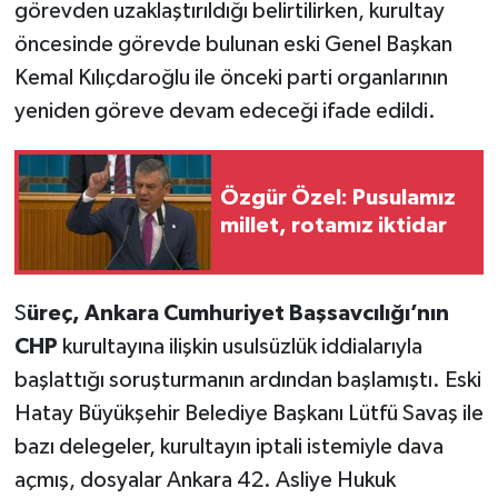
görevden uzaklaştırıldığı belirtilirken, kurultay
öncesinde görevde bulunan eski Genel Başkan
Kemal Kılıçdaroğlu ile önceki parti organlarının
yeniden göreve devam edeceği ifade edildi.
Özgür Özel: Pusulamız
millet, rotamız iktidar
S
üreç, Ankara Cumhuriyet Başsavcılığı’nın
CHP
kurultayına ilişkin usulsüzlük iddialarıyla
başlattığı soruşturmanın ardından başlamıştı. Eski
Hatay Büyükşehir Belediye Başkanı Lütfü Savaş ile
bazı delegeler, kurultayın iptali istemiyle dava
açmış, dosyalar Ankara 42. Asliye Hukuk