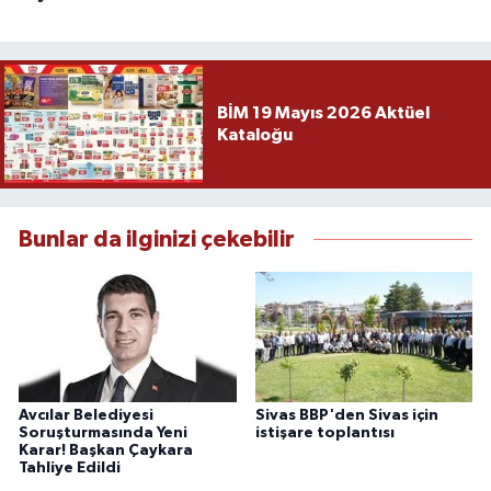
BİM 19 Mayıs 2026 Aktüel
Kataloğu
Bunlar da ilginizi çekebilir
Avcılar Belediyesi
Sivas BBP'den Sivas için
Soruşturmasında Yeni
istişare toplantısı
Karar! Başkan Çaykara
Tahliye Edildi