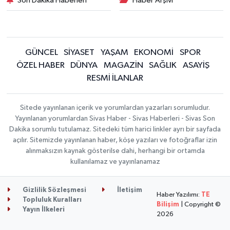
Son Dakika Haberleri
Haber Arşivi
GÜNCEL
SİYASET
YAŞAM
EKONOMİ
SPOR
ÖZEL HABER
DÜNYA
MAGAZİN
SAĞLIK
ASAYİŞ
RESMİ İLANLAR
Sitede yayınlanan içerik ve yorumlardan yazarları sorumludur.
Yayınlanan yorumlardan Sivas Haber - Sivas Haberleri - Sivas Son
Dakika sorumlu tutulamaz. Sitedeki tüm harici linkler ayrı bir sayfada
açılır. Sitemizde yayınlanan haber, köşe yazıları ve fotoğraflar izin
alınmaksızın kaynak gösterilse dahi, herhangi bir ortamda
kullanılamaz ve yayınlanamaz
Gizlilik Sözleşmesi
İletişim
Haber Yazılımı:
TE
Topluluk Kuralları
Bilişim
| Copyright ©
Yayın İlkeleri
2026