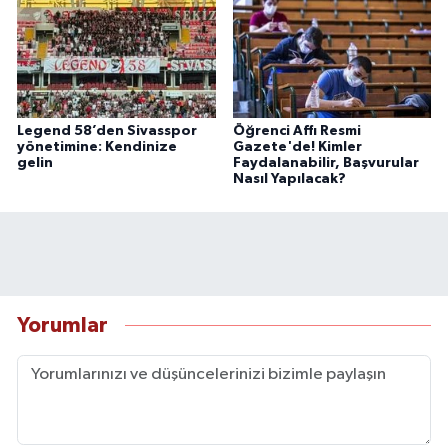
Legend 58’den Sivasspor
Öğrenci Affı Resmi
yönetimine: Kendinize
Gazete'de! Kimler
gelin
Faydalanabilir, Başvurular
Nasıl Yapılacak?
Yorumlar