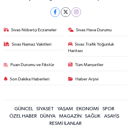
Sivas Nöbetçi Eczaneler
Sivas Hava Durumu
Sivas Namaz Vakitleri
Sivas Trafik Yoğunluk
Haritası
Puan Durumu ve Fikstür
Tüm Manşetler
Son Dakika Haberleri
Haber Arşivi
GÜNCEL
SİYASET
YAŞAM
EKONOMİ
SPOR
ÖZEL HABER
DÜNYA
MAGAZİN
SAĞLIK
ASAYİŞ
RESMİ İLANLAR