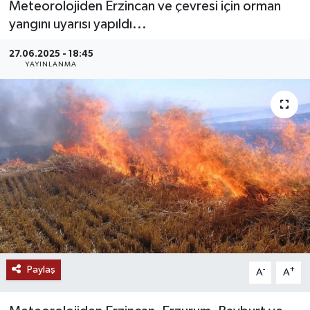
Meteorolojiden Erzincan ve çevresi için orman
yangını uyarısı yapıldı...
MAGAZİN
27.06.2025 - 18:45
ÖZEL HABER
YAYINLANMA
RESMİ İLANLAR
SAĞLIK
SİYASET
SOSYAL YARDIMLAR
SPONSORLU YAZI
Paylaş
-
+
SPOR
A
A
TEKNOLOJİ