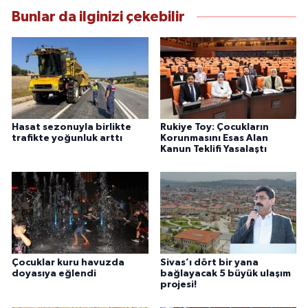
Bunlar da ilginizi çekebilir
Hasat sezonuyla birlikte
Rukiye Toy: Çocukların
trafikte yoğunluk arttı
Korunmasını Esas Alan
Kanun Teklifi Yasalaştı
Çocuklar kuru havuzda
Sivas’ı dört bir yana
doyasıya eğlendi
bağlayacak 5 büyük ulaşım
projesi!