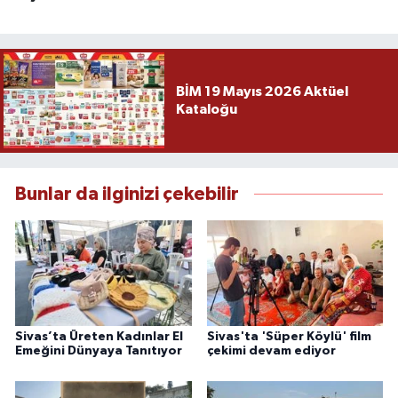
BİM 19 Mayıs 2026 Aktüel
Kataloğu
Bunlar da ilginizi çekebilir
Sivas’ta Üreten Kadınlar El
Sivas'ta 'Süper Köylü' film
Emeğini Dünyaya Tanıtıyor
çekimi devam ediyor