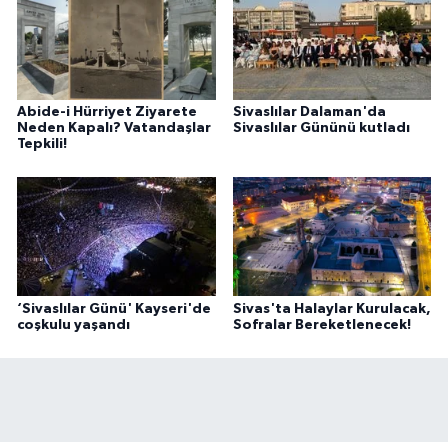
Abide-i Hürriyet Ziyarete
Sivaslılar Dalaman'da
Neden Kapalı? Vatandaşlar
Sivaslılar Gününü kutladı
Tepkili!
‘Sivaslılar Günü' Kayseri'de
Sivas'ta Halaylar Kurulacak,
coşkulu yaşandı
Sofralar Bereketlenecek!