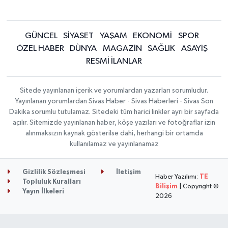
GÜNCEL
SİYASET
YAŞAM
EKONOMİ
SPOR
ÖZEL HABER
DÜNYA
MAGAZİN
SAĞLIK
ASAYİŞ
RESMİ İLANLAR
Sitede yayınlanan içerik ve yorumlardan yazarları sorumludur.
Yayınlanan yorumlardan Sivas Haber - Sivas Haberleri - Sivas Son
Dakika sorumlu tutulamaz. Sitedeki tüm harici linkler ayrı bir sayfada
açılır. Sitemizde yayınlanan haber, köşe yazıları ve fotoğraflar izin
alınmaksızın kaynak gösterilse dahi, herhangi bir ortamda
kullanılamaz ve yayınlanamaz
Gizlilik Sözleşmesi
İletişim
Haber Yazılımı:
TE
Topluluk Kuralları
Bilişim
| Copyright ©
Yayın İlkeleri
2026