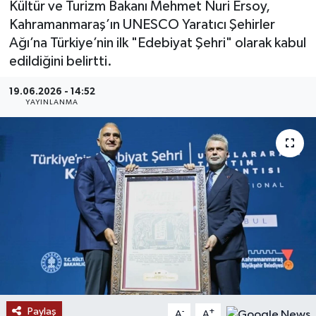
Kültür ve Turizm Bakanı Mehmet Nuri Ersoy,
Kahramanmaraş’ın UNESCO Yaratıcı Şehirler
MAGAZİN
Ağı’na Türkiye’nin ilk "Edebiyat Şehri" olarak kabul
edildiğini belirtti.
ÖZEL HABER
19.06.2026 - 14:52
RESMİ İLANLAR
YAYINLANMA
SAĞLIK
SİYASET
SOSYAL YARDIMLAR
SPONSORLU YAZI
SPOR
Paylaş
TEKNOLOJİ
-
+
A
A