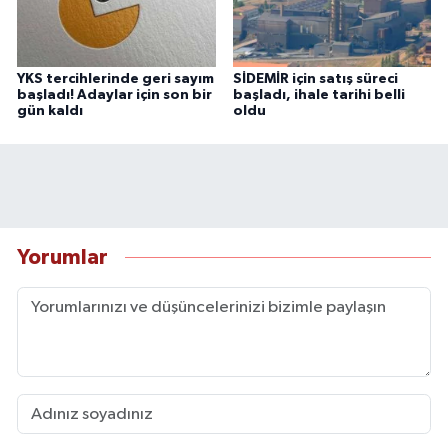
YKS tercihlerinde geri sayım
SİDEMİR için satış süreci
başladı! Adaylar için son bir
başladı, ihale tarihi belli
gün kaldı
oldu
Yorumlar