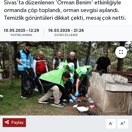
Sivas’ta düzenlenen 'Orman Benim' etkinliğiyle
ormanda çöp toplandı, orman sevgisi aşılandı.
MAGAZİN
Temizlik görüntüleri dikkat çekti, mesaj çok netti.
ÖZEL HABER
10.05.2025 - 12:29
16.03.2026 - 21:26
YAYINLANMA
GÜNCELLEME
RESMİ İLANLAR
SAĞLIK
SİYASET
SOSYAL YARDIMLAR
SPONSORLU YAZI
SPOR
Paylaş
-
+
A
A
TEKNOLOJİ