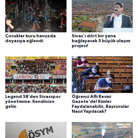
Çocuklar kuru havuzda
Sivas’ı dört bir yana
doyasıya eğlendi
bağlayacak 5 büyük ulaşım
projesi!
Legend 58’den Sivasspor
Öğrenci Affı Resmi
yönetimine: Kendinize
Gazete'de! Kimler
gelin
Faydalanabilir, Başvurular
Nasıl Yapılacak?