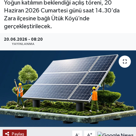
Yoğun katılımın beklendiği açılış töreni, 20
Haziran 2026 Cumartesi günü saat 14.30’da
MAGAZİN
Zara ilçesine bağlı Ütük Köyü’nde
gerçekleştirilecek.
ÖZEL HABER
20.06.2026 - 08:20
RESMİ İLANLAR
YAYINLANMA
SAĞLIK
SİYASET
SOSYAL YARDIMLAR
SPONSORLU YAZI
SPOR
Paylaş
TEKNOLOJİ
-
+
A
A