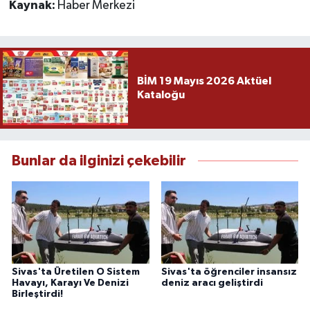
Kaynak:
Haber Merkezi
BİM 19 Mayıs 2026 Aktüel
Kataloğu
Bunlar da ilginizi çekebilir
Sivas'ta Üretilen O Sistem
Sivas'ta öğrenciler insansız
Havayı, Karayı Ve Denizi
deniz aracı geliştirdi
Birleştirdi!