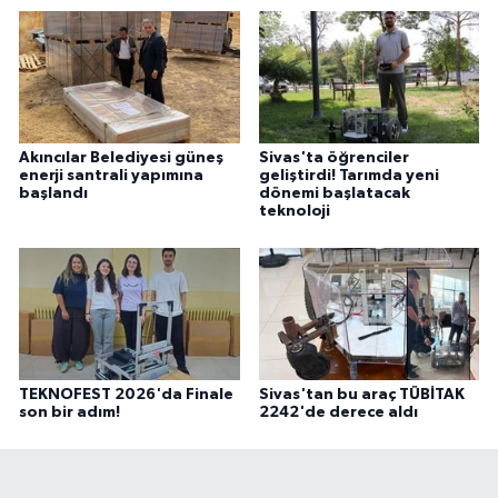
Akıncılar Belediyesi güneş
Sivas'ta öğrenciler
enerji santrali yapımına
geliştirdi! Tarımda yeni
başlandı
dönemi başlatacak
teknoloji
TEKNOFEST 2026'da Finale
Sivas'tan bu araç TÜBİTAK
son bir adım!
2242'de derece aldı