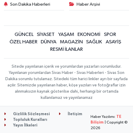
Son Dakika Haberleri
Haber Arşivi
GÜNCEL
SİYASET
YAŞAM
EKONOMİ
SPOR
ÖZEL HABER
DÜNYA
MAGAZİN
SAĞLIK
ASAYİŞ
RESMİ İLANLAR
Sitede yayınlanan içerik ve yorumlardan yazarları sorumludur.
Yayınlanan yorumlardan Sivas Haber - Sivas Haberleri - Sivas Son
Dakika sorumlu tutulamaz. Sitedeki tüm harici linkler ayrı bir sayfada
açılır. Sitemizde yayınlanan haber, köşe yazıları ve fotoğraflar izin
alınmaksızın kaynak gösterilse dahi, herhangi bir ortamda
kullanılamaz ve yayınlanamaz
Gizlilik Sözleşmesi
İletişim
Haber Yazılımı:
TE
Topluluk Kuralları
Bilişim
| Copyright ©
Yayın İlkeleri
2026