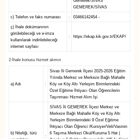
Gemerek/SİVAS
GEMEREK/SİVAS
YAŞAM
c) Telefon ve faks numarası
:
03466142454 -
ç) İhale dokümanının
görülebileceği ve e-imza
:
https://ekap.kik.gov.tr/EKAP/
kullanılarak indirilebileceği
internet sayfası
2-İhale konusu hizmet alımın
Sivas İli Gemerek İlçesi 2025-2026 Eğitim
Yılında Merkez ve Merkeze Bağlı Mahalle
a) Adı
:
Köy ve Köy Altı Yerleşim Birimlerindeki
Özel Eğitime İhtiyacı Olan Öğrencilerin
Taşınması Hizmet Alım İşi
SİVAS İli GEMEREK İlçesi Merkez ve
Merkeze Bağlı Mahalle Köy ve Köy Altı
Yerleşim Birimlerindeki 9 Özel Eğitime
İhtiyacı Olan Öğrenci /Kursiyer/Veli/Vasinin
b) Niteliği, türü
6 Taşıma Merkezi Okul/Kuruma 5 Hat (
: