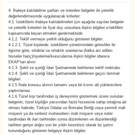
4. İhaleye katılabilme şartları ve istenilen belgeler ile yeterlik
değerlendirmesinde uygulanacak kriterler:
4.1. İsteklilerin ihaleye katılabilmeleri için aşağıda sayılan belgeler
ve yeterlik kriterleri ile fiyat dışı unsurlara ilişkin bilgileri e-teklifleri
kapsamında beyan etmeleri gerekmektedir.
4.1.2. Teklif vermeye yetkili olduğunu gösteren bilgiler;
4.1.2.1. Tüzel kişilerde; isteklilerin yönetimindeki görevliler ile
ilgisine göre, ortaklar ve ortaklık oranlarına (halka arz edilen
hisseler hariç)/üyelerine/kurucularına ilişkin bilgiler idarece
EKAP’tan alınır.
4.1.3. Şekli ve içeriği İdari Şartnamede belirlenen teklif mektubu.
4.1.4. Şekli ve içeriği İdari Şartnamede belirlenen geçici teminat
bilgileri.
4.1.5 İhale konusu alımın tamamı veya bir kısmı alt yüklenicilere
yaptırılamaz.
4.1.6 Tüzel kişi tarafından iş deneyimini göstermek üzere sunulan
belgenin, tüzel kişiliğin yarısından fazla hissesine sahip ortağına ait
olması halinde, Türkiye Odalar ve Borsalar Birliği veya yeminli mali
müşavir ya da serbest muhasebeci mali müşavir veya noter
tarafından ilk ilan tarihinden sonra düzenlenen ve düzenlendiği
tarihten geriye doğru son bir yıldır kesintisiz olarak bu şartın
korunduğunu gösteren belgeye ilişkin bilgiler,