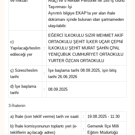
ve miktarı
Araç) ve 5 Rehber Personel İle 185 İş Günü
Taşınması İşi
Ayrıntılı bilgiye EKAP’ta yer alan ihale
dokümanı içinde bulunan idari şartnameden
ulaşılabilir.
EĞERCİ İLKOKULU SIZIR MEHMET AKİF
c)
ORTAOKULU ŞEHİT İLKER UÇAR ÇEPNİ
Yapılacağı/teslim
:
İLKOKULU ŞEHİT MURAT ŞAHİN ÇPAL
edileceği yer
YENİÇUBUK CUMHURİYET ORTAOKULU
YURTER ÖZCAN ORTAOKULU
ç) Süresi/teslim
İşe başlama tarihi 08.09.2025, işin bitiş
:
tarihi
tarihi 26.06.2026
d) İşe başlama
:
08.09.2025
tarihi
3-İhalenin
a) İhale (son teklif verme) tarih ve saati
:
19.08.2025 - 11:30
b) İhale komisyonunun toplantı yeri (e-
Gemerek İlçe Milli
:
tekliflerin açılacağı adres)
Eğitim Müdürlüğü