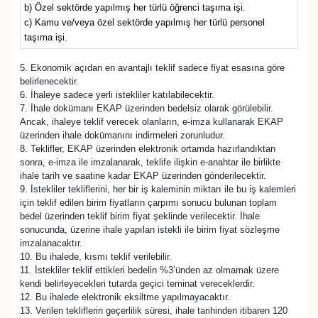
b) Özel sektörde yapılmış her türlü öğrenci taşıma işi.
c) Kamu ve/veya özel sektörde yapılmış her türlü personel
taşıma işi.
5. Ekonomik açıdan en avantajlı teklif sadece fiyat esasına göre
belirlenecektir.
6. İhaleye sadece yerli istekliler katılabilecektir.
7. İhale dokümanı EKAP üzerinden bedelsiz olarak görülebilir.
Ancak, ihaleye teklif verecek olanların, e-imza kullanarak EKAP
üzerinden ihale dokümanını indirmeleri zorunludur.
8. Teklifler, EKAP üzerinden elektronik ortamda hazırlandıktan
sonra, e-imza ile imzalanarak, teklife ilişkin e-anahtar ile birlikte
ihale tarih ve saatine kadar EKAP üzerinden gönderilecektir.
9. İstekliler tekliflerini, her bir iş kaleminin miktarı ile bu iş kalemleri
için teklif edilen birim fiyatların çarpımı sonucu bulunan toplam
bedel üzerinden teklif birim fiyat şeklinde verilecektir. İhale
sonucunda, üzerine ihale yapılan istekli ile birim fiyat sözleşme
imzalanacaktır.
10. Bu ihalede, kısmı teklif verilebilir.
11. İstekliler teklif ettikleri bedelin %3’ünden az olmamak üzere
kendi belirleyecekleri tutarda geçici teminat vereceklerdir.
12. Bu ihalede elektronik eksiltme yapılmayacaktır.
13. Verilen tekliflerin geçerlilik süresi, ihale tarihinden itibaren 120