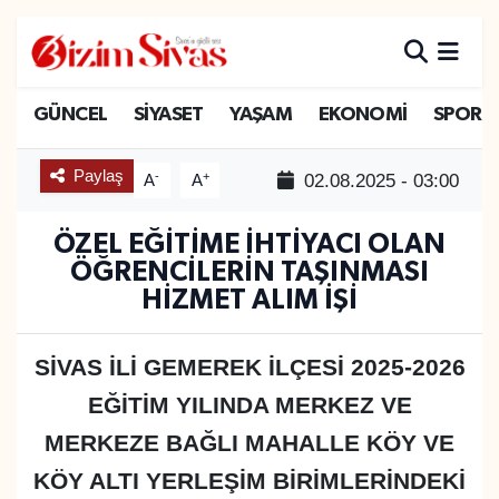
ARAMIZDAN AYRILANLAR
Sivas Nöbetçi Eczaneler
GÜNCEL
SİYASET
YAŞAM
EKONOMİ
SPOR
ASAYİŞ
Sivas Hava Durumu
Paylaş
-
+
02.08.2025 - 03:00
A
A
DİĞER
Sivas Namaz Vakitleri
ÖZEL EĞİTİME İHTİYACI OLAN
DÜNYA
Sivas Trafik Yoğunluk Haritası
ÖĞRENCİLERİN TAŞINMASI
HİZMET ALIM İŞİ
EĞİTİM
Süper Lig Puan Durumu ve Fikstür
SİVAS İLİ GEMEREK İLÇESİ 2025-2026
EKONOMİ
Tüm Manşetler
EĞİTİM YILINDA MERKEZ VE
GÜNCEL
Son Dakika Haberleri
MERKEZE BAĞLI MAHALLE KÖY VE
KÖY ALTI YERLEŞİM BİRİMLERİNDEKİ
KÜLTÜR
Haber Arşivi