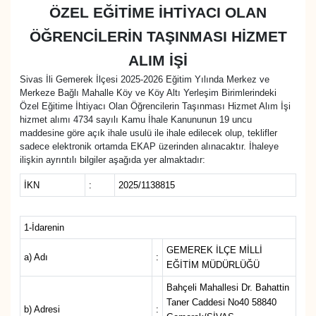
ÖZEL EĞİTİME İHTİYACI OLAN
MAGAZİN
ÖĞRENCİLERİN TAŞINMASI HİZMET
ALIM İŞİ
ÖZEL HABER
Sivas İli Gemerek İlçesi 2025-2026 Eğitim Yılında Merkez ve
Merkeze Bağlı Mahalle Köy ve Köy Altı Yerleşim Birimlerindeki
RESMİ İLANLAR
Özel Eğitime İhtiyacı Olan Öğrencilerin Taşınması Hizmet Alım İşi
hizmet alımı 4734 sayılı Kamu İhale Kanununun 19 uncu
SAĞLIK
maddesine göre açık ihale usulü ile ihale edilecek olup, teklifler
sadece elektronik ortamda EKAP üzerinden alınacaktır. İhaleye
ilişkin ayrıntılı bilgiler aşağıda yer almaktadır:
SİYASET
İKN
:
2025/1138815
SOSYAL YARDIMLAR
1-İdarenin
SPONSORLU YAZI
GEMEREK İLÇE MİLLİ
a) Adı
:
EĞİTİM MÜDÜRLÜĞÜ
SPOR
Bahçeli Mahallesi Dr. Bahattin
Taner Caddesi No40 58840
b) Adresi
:
TEKNOLOJİ