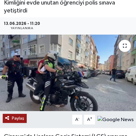
Kimliğini evde unutan öğrenciyi polis sınava
yetiştirdi
MAGAZİN
13.06.2026 - 11:20
ÖZEL HABER
YAYINLANMA
RESMİ İLANLAR
SAĞLIK
SİYASET
SOSYAL YARDIMLAR
SPONSORLU YAZI
Paylaş
-
+
SPOR
A
A
TEKNOLOJİ