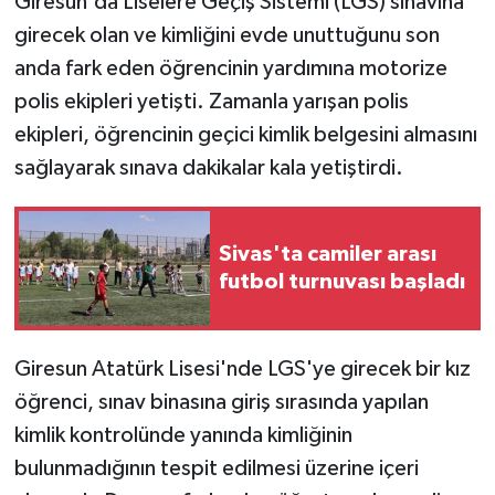
Giresun'da Liselere Geçiş Sistemi (LGS) sınavına
girecek olan ve kimliğini evde unuttuğunu son
YAŞAM
anda fark eden öğrencinin yardımına motorize
polis ekipleri yetişti. Zamanla yarışan polis
ekipleri, öğrencinin geçici kimlik belgesini almasını
sağlayarak sınava dakikalar kala yetiştirdi.
Sivas'ta camiler arası
futbol turnuvası başladı
Giresun Atatürk Lisesi'nde LGS'ye girecek bir kız
öğrenci, sınav binasına giriş sırasında yapılan
kimlik kontrolünde yanında kimliğinin
bulunmadığının tespit edilmesi üzerine içeri