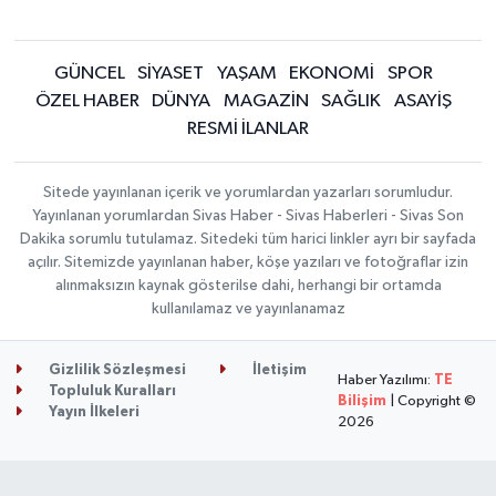
GÜNCEL
SİYASET
YAŞAM
EKONOMİ
SPOR
ÖZEL HABER
DÜNYA
MAGAZİN
SAĞLIK
ASAYİŞ
RESMİ İLANLAR
Sitede yayınlanan içerik ve yorumlardan yazarları sorumludur.
Yayınlanan yorumlardan Sivas Haber - Sivas Haberleri - Sivas Son
Dakika sorumlu tutulamaz. Sitedeki tüm harici linkler ayrı bir sayfada
açılır. Sitemizde yayınlanan haber, köşe yazıları ve fotoğraflar izin
alınmaksızın kaynak gösterilse dahi, herhangi bir ortamda
kullanılamaz ve yayınlanamaz
Gizlilik Sözleşmesi
İletişim
Haber Yazılımı:
TE
Topluluk Kuralları
Bilişim
| Copyright ©
Yayın İlkeleri
2026